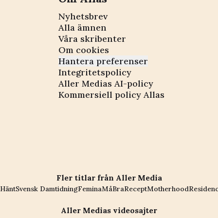
Nyhetsbrev
Alla ämnen
Våra skribenter
Om cookies
Hantera preferenser
Integritetspolicy
Aller Medias AI-policy
Kommersiell policy Allas
Fler titlar från Aller Media
Hänt
Svensk Damtidning
Femina
MåBra
Recept
Motherhood
Residen
Aller Medias videosajter