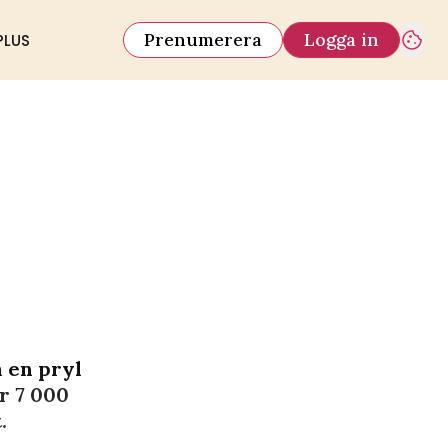
Prenumerera
Logga in
PLUS
h en pryl
r 7 000
.