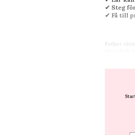
✔︎ Steg fö
✔︎ Få till 
E
sther växt
Hon lärde s
Star