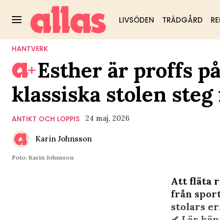
LIVSÖDEN
TRÄDGÅRD
RE
HANTVERK
Esther är proffs på
klassiska stolen steg 
24 maj, 2026
ANTIKT OCH LOPPIS
Karin Johnsson
Foto: Karin Johnsson
Att fläta 
från spor
stolars er
✔︎ Lär kä