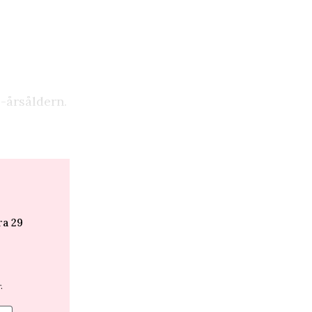
0-årsåldern.
ra 29
.