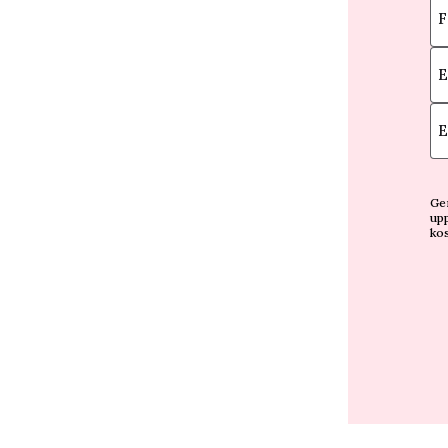
F
E
E
Gen
upp
kos