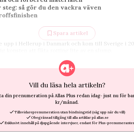
r steg: så gör du den vackra väven
proffsfinishen
Spara artikel
e upp i Hellerup i Danmark och kom till Sverige i 2
ig konsten att fläta rotting lite av en slump.
Vill du läsa hela artikeln?
ta din prenumeration på Allas Plus redan idag- just nu för ba
kr/månad.
Tillsvidareprenumeration utan bindningstid (säg upp när du vill)
Obegränsad tillgång till alla artiklar på allas.se
Exklusivt innehåll på djupgående intervjuer, endast för Plus-prenumeranter