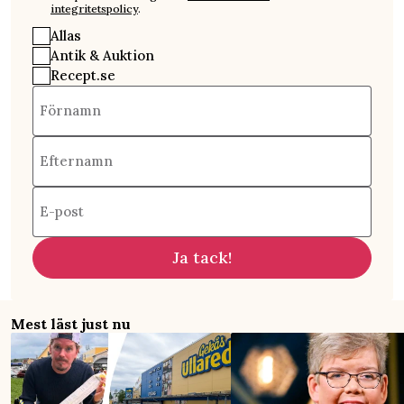
integritetspolicy
.
Allas
Antik & Auktion
Recept.se
Förnamn
Efternamn
E-post
Ja tack!
Mest läst just nu