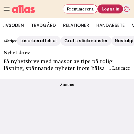
Prenumerera
Logga in
LIVSÖDEN
TRÄDGÅRD
RELATIONER
HANDARBETE
Allas - Nyhetsbrev
Läsarberättelser
Gratis stickmönster
Nostalgi
Lästips:
Nyhetsbrev
Få nyhetsbrev med massor av tips på rolig
läsning, spännande nyheter inom hälsa och
... Läs mer
relationer, goda recept och mycket mer till din
e-post varje vecka. Nyhetsbrevet är helt gratis!
Annons