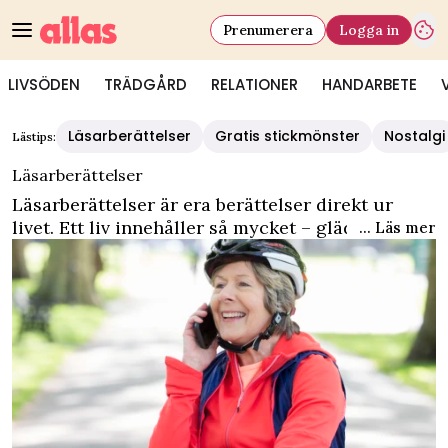
Prenumerera
Logga in
LIVSÖDEN
TRÄDGÅRD
RELATIONER
HANDARBETE
Läsarberättelser
Gratis stickmönster
Nostalgi
Lästips:
Läsarberättelser
Läsarberättelser är era berättelser direkt ur
livet. Ett liv innehåller så mycket – glädje, sorg,
... Läs mer
dramatik och spänning. Alla bär vi på en
historia. På allas.se publicerar vi nya
läsarberättelser varje tisdag, torsdag och
söndag. Vill du berätta din? Mejla oss på
lasareberattar@aller.com