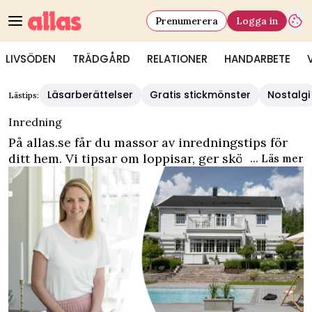
Prenumerera
Logga in
LIVSÖDEN
TRÄDGÅRD
RELATIONER
HANDARBETE
Allas - Inredning
Läsarberättelser
Gratis stickmönster
Nostalgi
Lästips:
Inredning
På allas.se får du massor av inredningstips för
ditt hem. Vi tipsar om loppisar, ger skötselråd
... Läs mer
för möbler, glas och porslin och värderar dina
antikviteter.