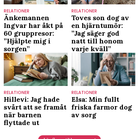
RELATIONER
RELATIONER
Änkemannen
Toves son dog av
Ingvar har åkt på
en hjärntumör:
60 gruppresor:
”Jag säger god
”Hjälpte mig i
natt till honom
sorgen”
varje kväll”
RELATIONER
RELATIONER
Hillevi: Jag hade
Elsa: Min fullt
svårt att se framåt
friska farmor dog
när barnen
av sorg
flyttade ut