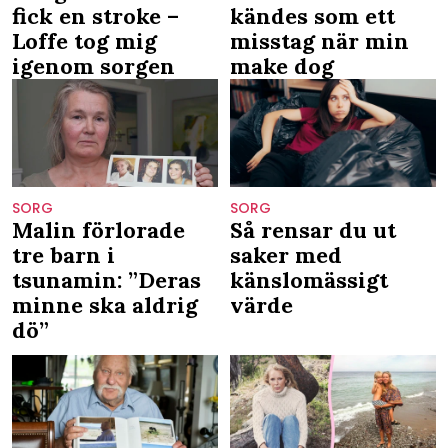
fick en stroke –
kändes som ett
Loffe tog mig
misstag när min
igenom sorgen
make dog
SORG
SORG
Malin förlorade
Så rensar du ut
tre barn i
saker med
tsunamin: ”Deras
känslomässigt
minne ska aldrig
värde
dö”