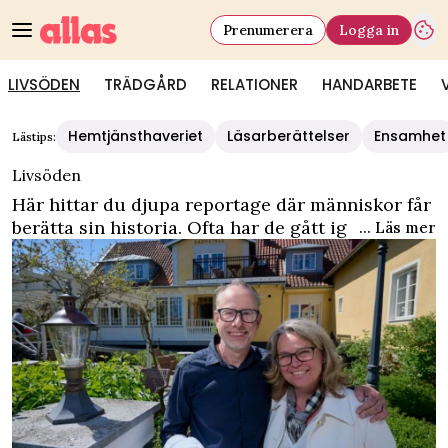
Prenumerera
Logga in
LIVSÖDEN
TRÄDGÅRD
RELATIONER
HANDARBETE
Allas - Livsöden – ta del av gripande berättelser på Allas
Hemtjänsthaveriet
Läsarberättelser
Ensamhet
Lästips:
Livsöden
Här hittar du djupa reportage där människor får
berätta sin historia. Ofta har de gått igenom
... Läs mer
något svårt eller omvälvande som fått livet att ta
nya vändningar.