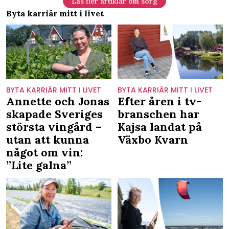
Läs fler artiklar om sorg
Byta karriär mitt i livet
BYTA KARRIÄR MITT I LIVET
BYTA KARRIÄR MITT I LIVET
Annette och Jonas
Efter åren i tv-
skapade Sveriges
branschen har
största vingård –
Kajsa landat på
utan att kunna
Växbo Kvarn
något om vin:
”Lite galna”