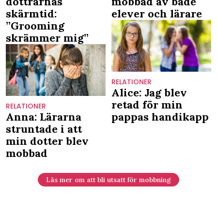
döttrarnas
mobbad av både
skärmtid:
elever och lärare
”Grooming
skrämmer mig”
RELATIONER
Alice: Jag blev
retad för min
RELATIONER
Anna: Lärarna
pappas handikapp
struntade i att
min dotter blev
mobbad
Läs mer om att bli utsatt för mobbning