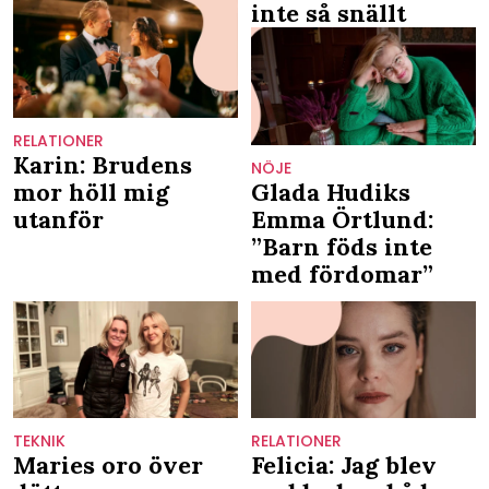
inte så snällt
RELATIONER
Karin: Brudens
NÖJE
mor höll mig
Glada Hudiks
utanför
Emma Örtlund:
”Barn föds inte
med fördomar”
TEKNIK
RELATIONER
Maries oro över
Felicia: Jag blev