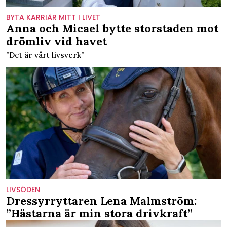
BYTA KARRIÄR MITT I LIVET
Anna och Micael bytte storstaden mot
drömliv vid havet
”Det är vårt livsverk”
LIVSÖDEN
Dressyrryttaren Lena Malmström:
”Hästarna är min stora drivkraft”