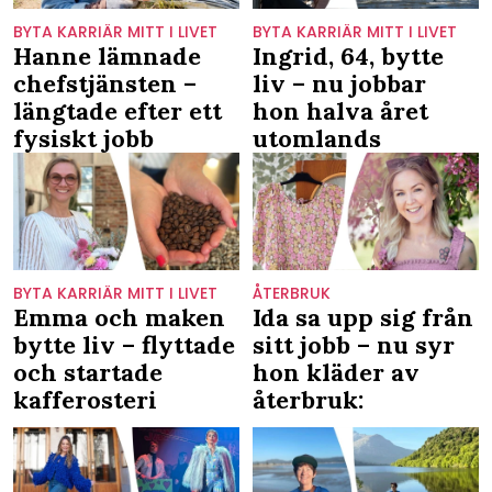
BYTA KARRIÄR MITT I LIVET
BYTA KARRIÄR MITT I LIVET
Hanne lämnade
Ingrid, 64, bytte
chefstjänsten –
liv – nu jobbar
längtade efter ett
hon halva året
fysiskt jobb
utomlands
BYTA KARRIÄR MITT I LIVET
ÅTERBRUK
Emma och maken
Ida sa upp sig från
bytte liv – flyttade
sitt jobb – nu syr
och startade
hon kläder av
kafferosteri
återbruk: