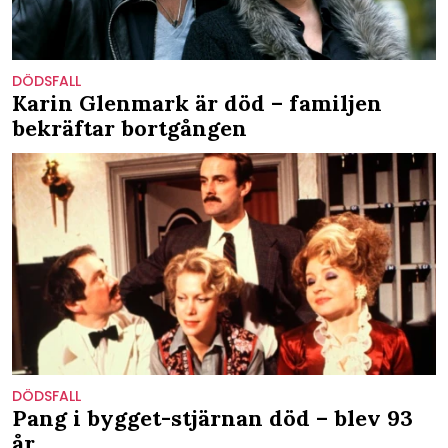
DÖDSFALL
Karin Glenmark är död – familjen
bekräftar bortgången
DÖDSFALL
Pang i bygget-stjärnan död – blev 93
år