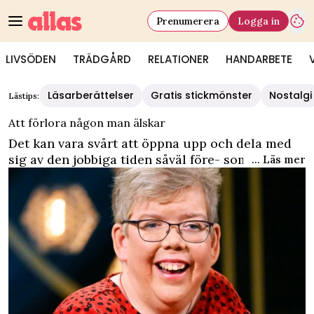
Prenumerera
Logga in
LIVSÖDEN
TRÄDGÅRD
RELATIONER
HANDARBETE
Läsarberättelser
Gratis stickmönster
Nostalgi
Lästips:
Att förlora någon man älskar
Det kan vara svårt att öppna upp och dela med
sig av den jobbiga tiden såväl före- som efter ett
... Läs mer
nära dödsfall. Några av våra läsare har varit
modiga och delat med sig av deras historier och
de överväldigande känslorna som uppstår när
man förlorar någon man hållit kär.