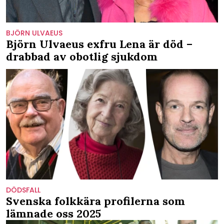
BJÖRN ULVAEUS
Björn Ulvaeus exfru Lena är död –
drabbad av obotlig sjukdom
DÖDSFALL
Svenska folkkära profilerna som
lämnade oss 2025