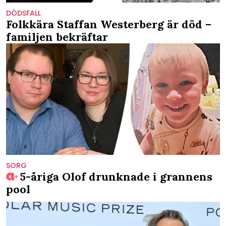
DÖDSFALL
Folkkära Staffan Westerberg är död –
familjen bekräftar
SORG
5-åriga Olof drunknade i grannens
pool