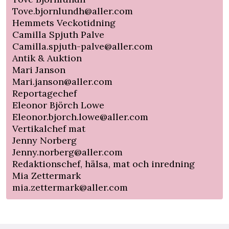
Tove.bjornlundh@aller.com
Hemmets Veckotidning
Camilla Spjuth Palve
Camilla.spjuth-palve@aller.com
Antik & Auktion
Mari Janson
Mari.janson@aller.com
Reportagechef
Eleonor Björch Lowe
Eleonor.bjorch.lowe@aller.com
Vertikalchef mat
Jenny Norberg
Jenny.norberg@aller.com
Redaktionschef, hälsa, mat och inredning
Mia Zettermark
mia.zettermark@aller.com