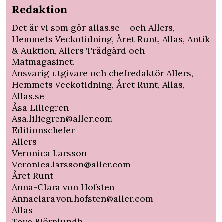
Redaktion
Det är vi som gör
allas.se
– och Allers,
Hemmets Veckotidning, Året Runt, Allas,
Antik
& Auktion
,
Allers Trädgård
och
Matmagasinet.
Ansvarig utgivare och chefredaktör Allers,
Hemmets Veckotidning, Året Runt, Allas,
Allas.se
Åsa Liliegren
Asa.liliegren@aller.com
Editionschefer
Allers
Veronica Larsson
Veronica.larsson@aller.com
Året Runt
Anna-Clara von Hofsten
Annaclara.von.hofsten@aller.com
Allas
Tove Björnlundh