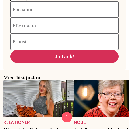
Förnamn
Efternamn
E-post
Ja tack!
Mest läst just nu
RELATIONER
NÖJE