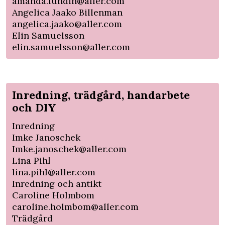
amanda.lundin@aller.com
Angelica Jaako Billenman
angelica.jaako@aller.com
Elin Samuelsson
elin.samuelsson@aller.com
Inredning, trädgård, handarbete
och DIY
Inredning
Imke Janoschek
Imke.janoschek@aller.com
Lina Pihl
lina.pihl@aller.com
Inredning och antikt
Caroline Holmbom
caroline.holmbom@aller.com
Trädgård