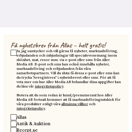
Få nyhetsbrev från Allas – helt gratis!
Ja, jag samtycker och vill gärna få nyheter, marknadsföring,
erbjudanden och inbjudningar till specialevenemang inom
skönhet, mat, resor mm. via e-post eller sms från Aller
Media AB. E-post och sms kan också innehålla nyheter,
marknadsföring och erbjudanden från våra
samarbetspartners. Vill du sluta få dessa e-post eller sms kan
du trycka "Avregistrera" i nyhetsbrevet eller sms. För att få
veta mer om hur Aller Media AB behandlar dina uppgifter kan
du läsa vår
integritetspolicy
.
Notera att du som redan är kund/prenumerant hos Aller
Media AB fortsatt kommer att få marknadsföringsutskick för
våra produkter enligt våra
allmänna villkor
och
integritetspolicy
.
Allas
Antik & Auktion
Recept.se