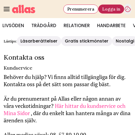
Prenumerera
Logga in
LIVSÖDEN
TRÄDGÅRD
RELATIONER
HANDARBETE
Allas - Kontakta oss
Läsarberättelser
Gratis stickmönster
Nostalgi
Lästips:
Kontakta oss
Kundservice
Behöver du hjälp? Vi finns alltid tillgängliga för dig.
Kontakta oss på det sätt som passar dig bäst.
Är du prenumerant på Allas eller någon annan av
våra veckotidningar?
Här hittar du kundservice och
Mina Sidor
, där du enkelt kan hantera många av dina
ärenden själv.
Aller medias växel: 08-57 80 10 00