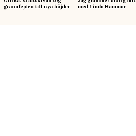
Ulrika: Kräftskivan tog
Jag glömmer aldrig mit
grannfejden till nya höjder
med Linda Hammar