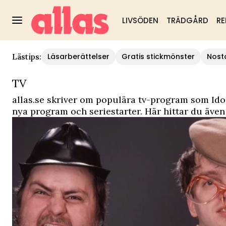
LIVSÖDEN
TRÄDGÅRD
RE
Allas - TV
Läsarberättelser
Gratis stickmönster
Nost
Lästips:
TV
allas.se skriver om populära tv-program som Idol
nya program och seriestarter. Här hittar du även 