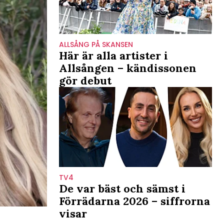
ALLSÅNG PÅ SKANSEN
Här är alla artister i
Allsången – kändissonen
gör debut
TV4
De var bäst och sämst i
Förrädarna 2026 – siffrorna
visar