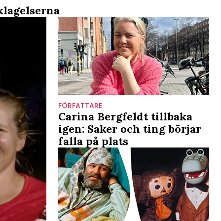
nklagelserna
FÖRFATTARE
Carina Bergfeldt tillbaka
igen: Saker och ting börjar
falla på plats