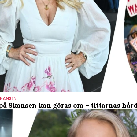
SKANSEN
på Skansen kan göras om – tittarnas hård