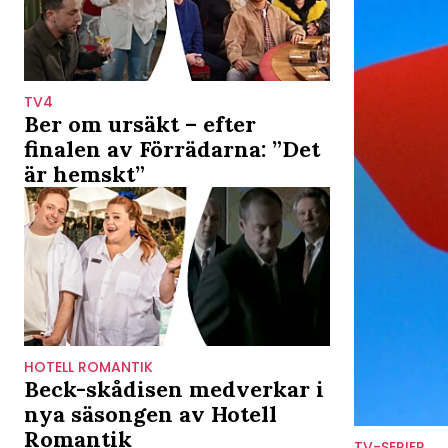
TV4
Ber om ursäkt – efter
finalen av Förrädarna: ”Det
är hemskt”
HOTELL ROMANTIK
Beck-skådisen medverkar i
nya säsongen av Hotell
Romantik
TV-SERIER