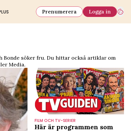
Prenumerera
Logga in
PLUS
 Bonde söker fru. Du hittar också artiklar om
ller Media.
FILM OCH TV-SERIER
Här är programmen som