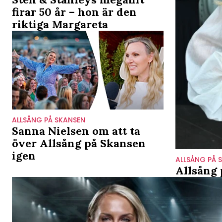
firar 50 år – hon är den
riktiga Margareta
ALLSÅNG PÅ SKANSEN
Sanna Nielsen om att ta
över Allsång på Skansen
igen
ALLSÅNG PÅ 
Allsång 