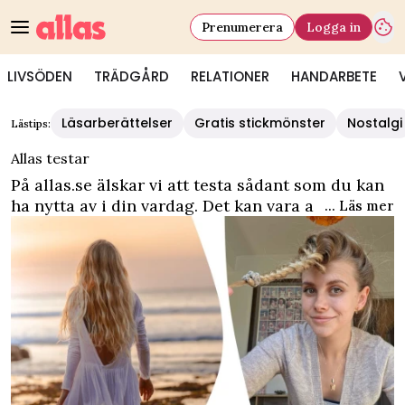
Prenumerera
Logga in
LIVSÖDEN
TRÄDGÅRD
RELATIONER
HANDARBETE
Läsarberättelser
Gratis stickmönster
Nostalgi
Lästips:
Allas testar
På allas.se älskar vi att testa sådant som du kan
ha nytta av i din vardag. Det kan vara allt från
... Läs mer
vilka värmeljus som är bäst till hur årets nya
glögg smakar. Vi testar även de där
husmorsknepen du ser i ditt flöde, så du slipper
fundera över om de faktiskt fungerar.