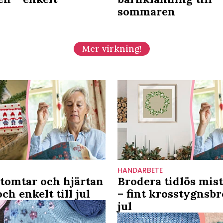
sommaren
Mer virkning!
HANDARBETE
tomtar och hjärtan
Brodera tidlös mis
ch enkelt till jul
– fint krosstygnsbro
jul