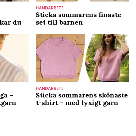
HANDARBETE
Sticka sommarens finaste
ckar du
set till barnen
HANDARBETE
uga –
Sticka sommarens skönaste
stgarn
t-shirt – med lyxigt garn