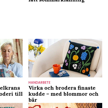
HANDARBETE
telkrans
Virka och brodera finaste
deri till
kudde – med blommor och
bär