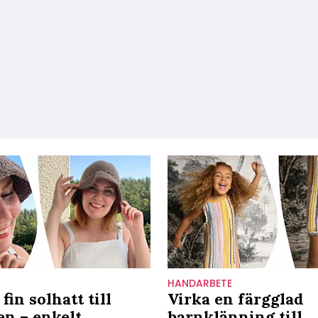
HANDARBETE
fin solhatt till
Virka en färgglad
n – enkelt
barnklänning till