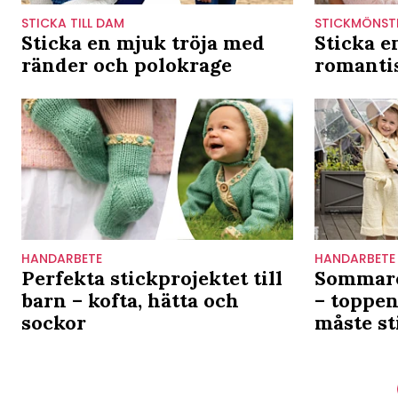
STICKA TILL DAM
STICKMÖNST
Sticka en mjuk tröja med
Sticka e
ränder och polokrage
romanti
HANDARBETE
HANDARBETE
Perfekta stickprojektet till
Sommare
barn – kofta, hätta och
– toppen
sockor
måste st