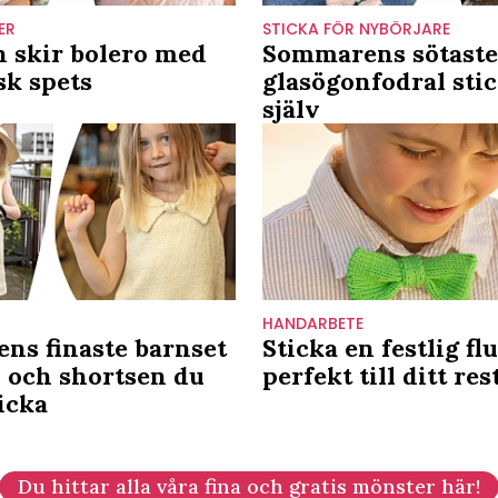
ER
STICKA FÖR NYBÖRJARE
n skir bolero med
Sommarens sötaste
sk spets
glasögonfodral sti
själv
HANDARBETE
ns finaste barnset
Sticka en festlig fl
 och shortsen du
perfekt till ditt re
icka
Du hittar alla våra fina och gratis mönster här!