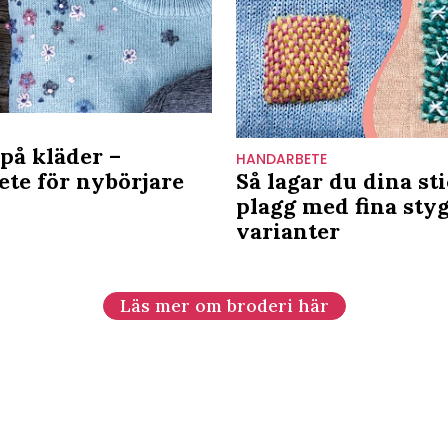
på kläder –
HANDARBETE
te för nybörjare
Så lagar du dina st
plagg med fina styg
varianter
Läs mer om broderi här