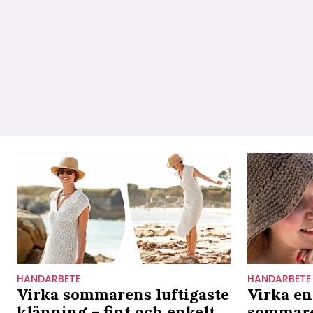
HANDARBETE
HANDARBETE
Virka sommarens luftigaste
Virka en 
klänning – fint och enkelt
sommare