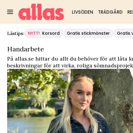
LIVSÖDEN
TRÄDGÅRD
RE
Allas - Handarbete - mönster, beskrivningar och tips
NYTT!
Korsord
Gratis stickmönster
Gratis 
Lästips:
Handarbete
På allas.se hittar du allt du behöver för att låta 
beskrivningar för att
virka
, roliga
sömnadsprojek
H
ar du skapat något efter våra mönster? Du får 