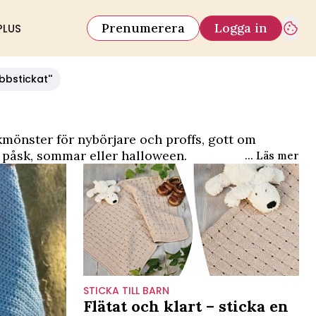
Prenumerera
Logga in
PLUS
bbstickat''
kmönster för nybörjare
och proffs, gott om
l, påsk, sommar eller halloween.
... Läs mer
ina alster!
STICKA TILL BARN
Flätat och klart – sticka en