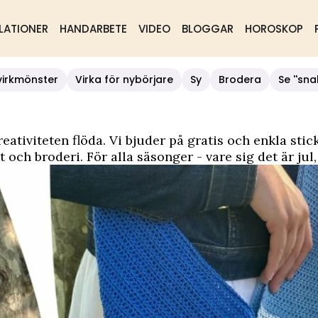
LATIONER
HANDARBETE
VIDEO
BLOGGAR
HOROSKOP
virkmönster
Virka för nybörjare
Sy
Brodera
Se ''sna
kreativiteten flöda. Vi bjuder på gratis och enkla
stic
t
och
broderi
. För alla säsonger - vare sig det är ju
gärna tagga oss @allas.se på Instagram om du delar d