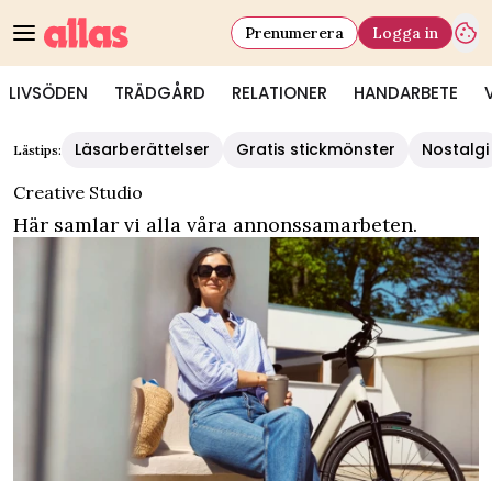
Prenumerera
Logga in
LIVSÖDEN
TRÄDGÅRD
RELATIONER
HANDARBETE
Allas - Creative Studio
Läsarberättelser
Gratis stickmönster
Nostalgi
Lästips:
Creative Studio
Här samlar vi alla våra annonssamarbeten.