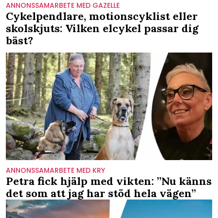
ANNONSSAMARBETE MED GAZELLE
Cykelpendlare, motionscyklist eller
skolskjuts: Vilken elcykel passar dig
bäst?
ANNONSSAMARBETE MED KRY
Petra fick hjälp med vikten: ”Nu känns
det som att jag har stöd hela vägen”