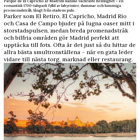
Parque de El Capricho är Madrids kanske vackraste hemlighet – en
romantisk 1700-talspark fylld av labyrinter, dammar och lummiga
promenadstråk, långt från stadens puls.
Parker som El Retiro, El Capricho, Madrid Río
och Casa de Campo bjuder på lugna oaser mitt i
storstadspulsen, medan breda promenadstråk
och bilfria områden gör Madrid perfekt att
upptäcka till fots. Ofta är det just så du hittar de
allra bästa smultronställena – när en gata leder
vidare till nästa torg, marknad eller restaurang.