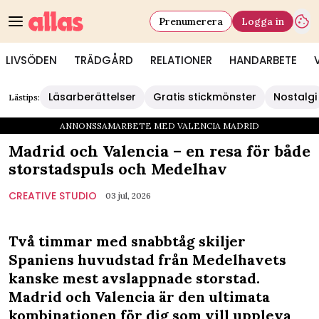
Prenumerera
Logga in
LIVSÖDEN
TRÄDGÅRD
RELATIONER
HANDARBETE
Läsarberättelser
Gratis stickmönster
Nostalgi
Lästips:
ANNONSSAMARBETE MED VALENCIA MADRID
Madrid och Valencia – en resa för både
storstadspuls och Medelhav
CREATIVE STUDIO
03 jul, 2026
Två timmar med snabbtåg skiljer
Spaniens huvudstad från Medelhavets
kanske mest avslappnade storstad.
Madrid och Valencia är den ultimata
kombinationen för dig som vill uppleva