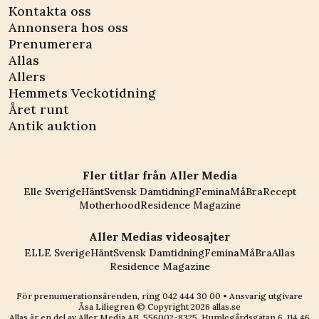
Kontakta oss
Annonsera hos oss
Prenumerera
Allas
Allers
Hemmets Veckotidning
Året runt
Antik auktion
Fler titlar från Aller Media
Elle Sverige
Hänt
Svensk Damtidning
Femina
MåBra
Recept
Motherhood
Residence Magazine
Aller Medias videosajter
ELLE Sverige
Hänt
Svensk Damtidning
Femina
MåBra
Allas
Residence Magazine
För prenumerationsärenden, ring
042 444 30 00
• Ansvarig utgivare
Åsa Liliegren © Copyright
2026
allas.se
Allas är en del av
Aller Media AB, 556002-8325
. Humlegårdsgatan 6, 114 46