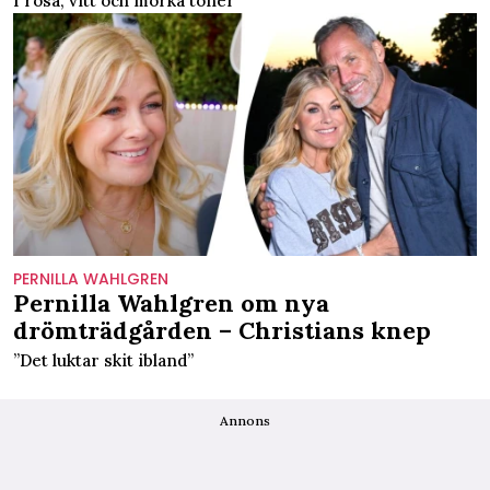
I rosa, vitt och mörka toner
PERNILLA WAHLGREN
Pernilla Wahlgren om nya
drömträdgården – Christians knep
”Det luktar skit ibland”
Annons