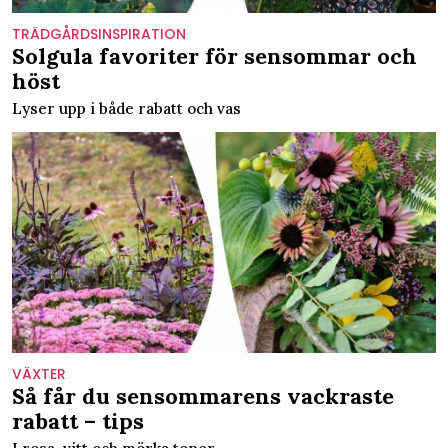
krukor. Trevlig läsning!
TRÄDGÅRDSINSPIRATION
Solgula favoriter för sensommar och
höst
Lyser upp i både rabatt och vas
VÄXTER
Så får du sensommarens vackraste
rabatt – tips