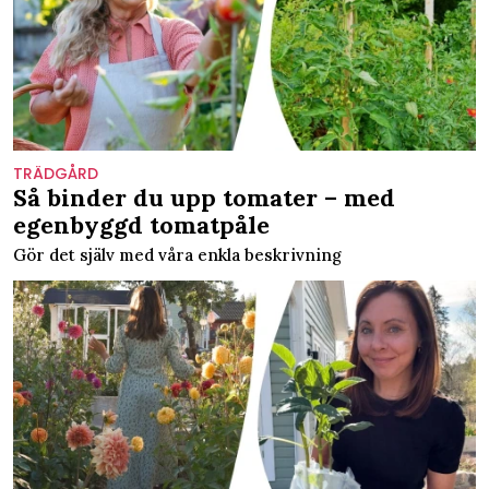
TRÄDGÅRD
Så binder du upp tomater – med
egenbyggd tomatpåle
Gör det själv med våra enkla beskrivning