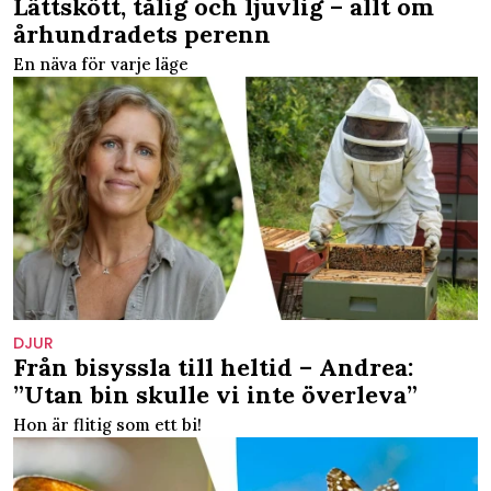
Lättskött, tålig och ljuvlig – allt om
århundradets perenn
En näva för varje läge
DJUR
Från bisyssla till heltid – Andrea:
”Utan bin skulle vi inte överleva”
Hon är flitig som ett bi!