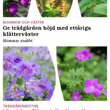
BLOMMOR OCH VÄXTER
Ge trädgården höjd med ettåriga
klätterväxter
Blommar snabbt
TRÄDGÅRDSSKÖTSEL