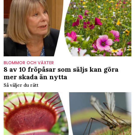
BLOMMOR OCH VÄXTER
8 av 10 fröpåsar som säljs kan göra
mer skada än nytta
Så väljer du rätt