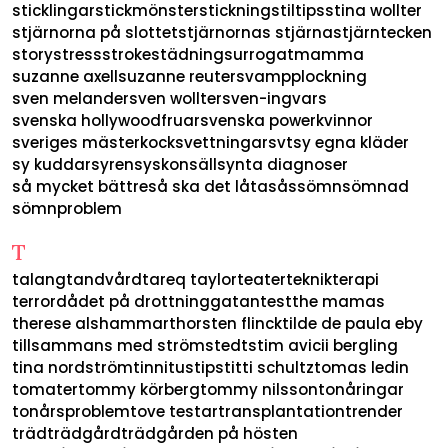
sticklingar
stickmönster
stickning
stiltips
stina wollter
stjärnorna på slottet
stjärnornas stjärna
stjärntecken
story
stress
stroke
städning
surrogatmamma
suzanne axell
suzanne reuter
svampplockning
sven melander
sven wollter
sven-ingvars
svenska hollywoodfruar
svenska powerkvinnor
sveriges mästerkock
svettningar
svt
sy egna kläder
sy kuddar
syren
syskon
sällsynta diagnoser
så mycket bättre
så ska det låta
sås
sömn
sömnad
sömnproblem
T
talang
tandvård
tareq taylor
teater
teknik
terapi
terrordådet på drottninggatan
test
the mamas
therese alshammar
thorsten flinck
tilde de paula eby
tillsammans med strömstedts
tim avicii bergling
tina nordström
tinnitus
tips
titti schultz
tomas ledin
tomater
tommy körberg
tommy nilsson
tonåringar
tonårsproblem
tove testar
transplantation
trender
träd
trädgård
trädgården på hösten