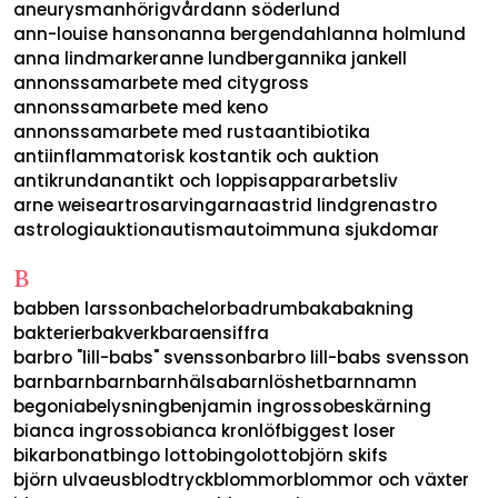
aneurysm
anhörigvård
ann söderlund
ann-louise hanson
anna bergendahl
anna holmlund
anna lindmarker
anne lundberg
annika jankell
annonssamarbete med citygross
annonssamarbete med keno
annonssamarbete med rusta
antibiotika
antiinflammatorisk kost
antik och auktion
antikrundan
antikt och loppis
appar
arbetsliv
arne weise
artros
arvingarna
astrid lindgren
astro
astrologi
auktion
autism
autoimmuna sjukdomar
B
babben larsson
bachelor
badrum
baka
bakning
bakterier
bakverk
baraensiffra
barbro "lill-babs" svensson
barbro lill-babs svensson
barn
barnbarn
barnhälsa
barnlöshet
barnnamn
begonia
belysning
benjamin ingrosso
beskärning
bianca ingrosso
bianca kronlöf
biggest loser
bikarbonat
bingo lotto
bingolotto
björn skifs
björn ulvaeus
blodtryck
blommor
blommor och växter