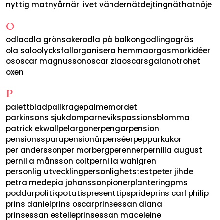
nyttig mat
nyår
när livet vänder
nätdejting
näthat
nöje
O
odla
odla grönsaker
odla på balkong
odling
ogräs
ola salo
olycksfall
organisera hemma
orgasm
orkidéer
os
oscar magnusson
oscar zia
oscarsgalan
otrohet
oxen
P
palettblad
pallkrage
palmemordet
parkinsons sjukdom
parneviks
passionsblomma
patrick ekwall
pelargoner
pengar
pension
pensionsspara
pensionär
penséer
pepparkakor
per andersson
per morberg
perenner
pernilla august
pernilla månsson colt
pernilla wahlgren
personlig utveckling
personlighetstest
peter jihde
petra mede
pia johansson
pioner
plantering
pms
poddar
politik
potatis
presenttips
pride
prins carl philip
prins daniel
prins oscar
prinsessan diana
prinsessan estelle
prinsessan madeleine