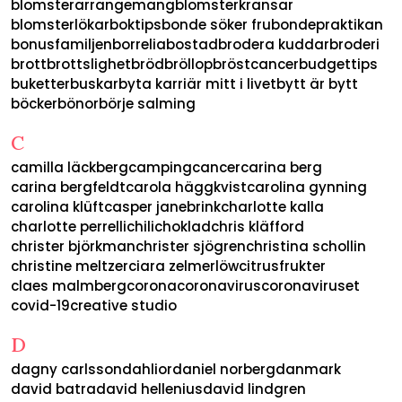
blomsterarrangemang
blomsterkransar
blomsterlökar
boktips
bonde söker fru
bondepraktikan
bonusfamiljen
borrelia
bostad
brodera kuddar
broderi
brott
brottslighet
bröd
bröllop
bröstcancer
budgettips
buketter
buskar
byta karriär mitt i livet
bytt är bytt
böcker
bönor
börje salming
C
camilla läckberg
camping
cancer
carina berg
carina bergfeldt
carola häggkvist
carolina gynning
carolina klüft
casper janebrink
charlotte kalla
charlotte perrelli
chili
choklad
chris kläfford
christer björkman
christer sjögren
christina schollin
christine meltzer
ciara zelmerlöw
citrusfrukter
claes malmberg
corona
coronavirus
coronaviruset
covid-19
creative studio
D
dagny carlsson
dahlior
daniel norberg
danmark
david batra
david hellenius
david lindgren