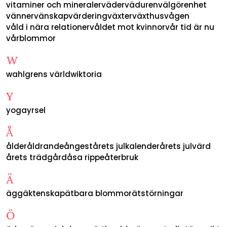
vitaminer och mineraler
väder
väduren
välgörenhet
vänner
vänskap
värdering
växter
växthus
vågen
våld i nära relationer
våldet mot kvinnor
vår tid är nu
vårblommor
W
wahlgrens värld
wiktoria
Y
yoga
yrsel
Å
ålder
åldrande
ångest
årets julkalender
årets julvärd
årets trädgård
åsa rippe
återbruk
Ä
ägg
äktenskap
ätbara blommor
ätstörningar
Ö