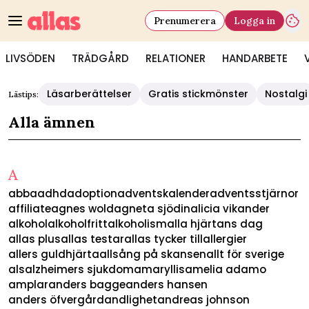
Prenumerera
Logga in
LIVSÖDEN
TRÄDGÅRD
RELATIONER
HANDARBETE
Allas - Alla ämnen - alla artiklar på Allas.se | Allas
Läsarberättelser
Gratis stickmönster
Nostalgi
Lästips:
Alla ämnen
A
abba
adhd
adoption
adventskalender
adventsstjärnor
affiliate
agnes wold
agneta sjödin
alicia vikander
alkohol
alkoholfritt
alkoholism
alla hjärtans dag
allas plus
allas testar
allas tycker till
allergier
allers guldhjärta
allsång på skansen
allt för sverige
als
alzheimers sjukdom
amaryllis
amelia adamo
amplar
anders bagge
anders hansen
anders öfvergård
andlighet
andreas johnson