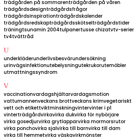
trädgården på sommaren
trädgården på våren
trädgårdsdesign
trädgårdsfrågor
trädgårdsinspiration
trädgårdskalender
trädgårdsredskap
trädgårdsskötsel
trädgårdstider
träning
tsunamin 2004
tulpaner
tusse chiza
tv
tv-serier
tv4
tvättråd
U
underkläder
underlivsbesvär
undersökning
urinvägsinfektion
utebelysning
utekrukor
utemöbler
utmattningssyndrom
V
vaccination
vardagshjältar
vardagsmotion
vattumannen
veckans brott
veckans krim
vegetariskt
vett och etikett
viktminskning
vinter
vinter i p1
vinterträdgård
virka
virka duk
virka för nybörjare
virka gosedjur
virka grytlappar
virka mormorsrutor
virka poncho
virka sjal
virka till barn
virka till dam
virka till hemmet
virka väska
virkmönster