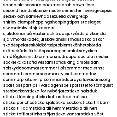
sanna nielsen
sara bäckmo
sarah dawn finer
second hand
sekter
semester
semester i sverige
sepsis
sex
sex och samlevnad
sexuella övergrepp
shirley clamp
shopping
shoppingtips
sistaslaget
siw malmkvist
sjukdomar
sjukdomar på växter och träd
sjukvård
självkänsla
självmord
skadedjur
skavlan
skilsmässa
skola
skor
skådespelare
sköldkörtelproblem
skönhet
skörda
skötselråd
släkt
släppsarongen
smink
smycken
småfåglar
snittblommor
snödroppar
sociala medier
sockerkaka
sofia wistam
sofias änglar
solsidan
solskydd
sommar
sommar i p1
sommar med ernst
sommarblommor
sommarkrysset
sommarlov
sommarpratare i p1
sommartid
soraya lavasani
sorg
spartips
spartips i vardagen
spel
sport
steffo törnquist
stenbocken
sticka för nybörjare
sticka halsduk
sticka klänning
sticka kofta
sticka mössa
sticka poncho
sticka sjal
sticka sockor
sticka till barn
sticka till dam
sticka till hemmet
sticka till herr
sticka tofflor
sticka tröja
sticka vantar
sticka väst