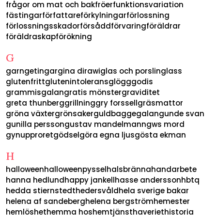
frågor om mat och bak
fröer
funktionsvariation
fästingar
författare
förkylningar
förlossning
förlossningsskador
försådd
förvaring
föräldrar
föräldraskap
förökning
G
garn
getingar
gina dirawi
glas och porslin
glass
glutenfritt
glutenintolerans
glögg
godis
grammisgalan
gratis mönster
graviditet
greta thunberg
grillning
gry forssell
gräsmattor
gröna växter
grönsaker
guldbaggegalan
gunde svan
gunilla persson
gustav mandelmann
gws mord
gynupproret
gödsel
göra egna ljus
gösta ekman
H
halloween
halloweenpyssel
halsbränna
handarbete
hanna hedlund
happy jankell
hasse andersson
hbtq
hedda stiernstedt
hedersvåld
hela sverige bakar
helena af sandeberg
helena bergström
hemester
hemlöshet
hemma hos
hemtjänsthaveriet
historia