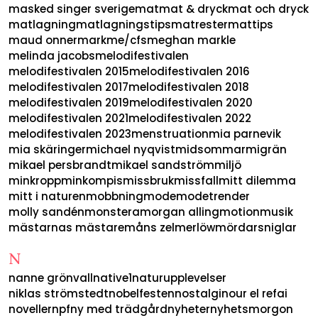
masked singer sverige
mat
mat & dryck
mat och dryck
matlagning
matlagningstips
matrester
mattips
maud onnermark
me/cfs
meghan markle
melinda jacobs
melodifestivalen
melodifestivalen 2015
melodifestivalen 2016
melodifestivalen 2017
melodifestivalen 2018
melodifestivalen 2019
melodifestivalen 2020
melodifestivalen 2021
melodifestivalen 2022
melodifestivalen 2023
menstruation
mia parnevik
mia skäringer
michael nyqvist
midsommar
migrän
mikael persbrandt
mikael sandström
miljö
minkroppminkompis
missbruk
missfall
mitt dilemma
mitt i naturen
mobbning
mode
modetrender
molly sandén
monstera
morgan alling
motion
musik
mästarnas mästare
måns zelmerlöw
mördarsniglar
N
nanne grönvall
native1
naturupplevelser
niklas strömstedt
nobelfesten
nostalgi
nour el refai
noveller
npf
ny med trädgård
nyheter
nyhetsmorgon