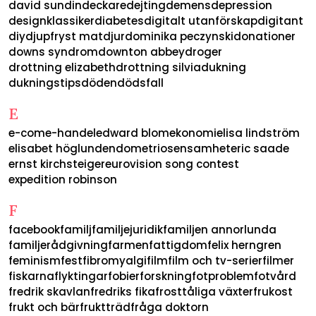
david sundin
deckare
dejting
demens
depression
designklassiker
diabetes
digitalt utanförskap
digitant
diy
djupfryst mat
djur
dominika peczynski
donationer
downs syndrom
downton abbey
droger
drottning elizabeth
drottning silvia
dukning
dukningstips
döden
dödsfall
E
e-com
e-handel
edward blom
ekonomi
elisa lindström
elisabet höglund
endometrios
ensamhet
eric saade
ernst kirchsteiger
eurovision song contest
expedition robinson
F
facebook
familj
familjejuridik
familjen annorlunda
familjerådgivning
farmen
fattigdom
felix herngren
feminism
fest
fibromyalgi
film
film och tv-serier
filmer
fiskarna
flyktingar
fobier
forskning
fotproblem
fotvård
fredrik skavlan
fredriks fika
frosttåliga växter
frukost
frukt och bär
fruktträd
fråga doktorn