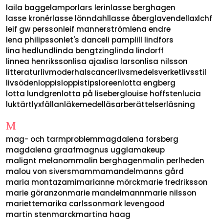
laila bagge
lampor
lars lerin
lasse berghagen
lasse kronér
lasse lönndahl
lasse åberg
lavendel
lax
lchf
leif gw persson
leif mannerström
lena endre
lena philipsson
let's dance
li pamp
lill lindfors
lina hedlund
linda bengtzing
linda lindorff
linnea henriksson
lisa ajax
lisa larson
lisa nilsson
litteratur
livmoderhalscancer
livsmedelsverket
livsstil
livsöden
loppis
loppistips
loreen
lotta engberg
lotta lundgren
lotta på liseberg
louise hoffsten
lucia
luktärt
lyxfällan
läkemedel
läsarberättelser
läsning
M
mag- och tarmproblem
magdalena forsberg
magdalena graaf
magnus uggla
makeup
malignt melanom
malin berghagen
malin perlheden
malou von sivers
mamma
mandelmanns gård
maria montazami
marianne mörck
marie fredriksson
marie göranzon
marie mandelmann
marie nilsson
mariette
marika carlsson
mark levengood
martin stenmarck
martina haag