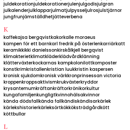
juldekoration
juldekorationer
julen
julgodis
julgran
julkalender
julklappar
julmat
julpyssel
julros
julstjärnor
jungfrun
jämställdhet
jätteverbena
K
kaffe
kajsa bergqvist
kakor
kalle moraeus
kampen för ett barn
karl fredrik på österlen
karriär
katt
keramik
kikki danielsson
kirskål
kjell bergqvist
klimakteriet
klimat
kläder
klädvård
klänning
klätterväxter
kockarnas kamp
kolonilott
komposter
konst
krim
kristallen
kristian luuk
kristin kaspersen
kronisk sjukdom
kronisk värk
kronprinsessan victoria
kroppen
kroppsaktivism
krukväxter
kryddor
krysantemum
kräftan
kräftor
krönikor
kultur
kungafamiljen
kungligt
kvinnohälsa
kvinnor
kända dödsfall
kända fall
kändis
kändisar
kärlek
kärlekshistorier
kärleksört
kök
köksträdgård
kött
köttbullar
L