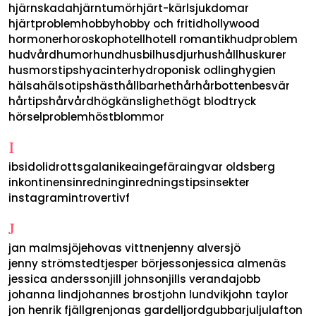
hjärnskada
hjärntumör
hjärt-kärlsjukdomar
hjärtproblem
hobby
hobby och fritid
hollywood
hormoner
horoskop
hotell
hotell romantik
hudproblem
hudvård
humor
hund
husbil
husdjur
hushåll
huskurer
husmorstips
hyacinter
hydroponisk odling
hygien
hälsa
hälsotips
häst
hållbarhet
hår
hårbottenbesvär
hårtips
hårvård
högkänslighet
högt blodtryck
hörselproblem
höstblommor
I
ibs
idol
idrottsgalan
ikea
ingefära
ingvar oldsberg
inkontinens
inredning
inredningstips
insekter
instagram
introvert
ivf
J
jan malmsjö
jehovas vittnen
jenny alversjö
jenny strömstedt
jesper börjesson
jessica almenäs
jessica andersson
jill johnson
jills veranda
jobb
johanna lind
johannes brost
john lundvik
john taylor
jon henrik fjällgren
jonas gardell
jordgubbar
jul
julafton