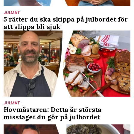
JULMAT
5 rätter du ska skippa på julbordet för
att slippa bli sjuk
JULMAT
Hovmästaren: Detta är största
misstaget du gör på julbordet