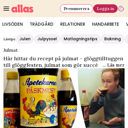
Prenumerera
Logga in
LIVSÖDEN
TRÄDGÅRD
RELATIONER
HANDARBETE
Julen
Julpyssel
Matlagningstips
Bakning
Lästips:
Julmat
Här hittar du recept på julmat – glöggtilltuggen
till glöggfesten, julmat som gör succé på
... Läs mer
julbordet och smarrigt julgodis till gottebordet.