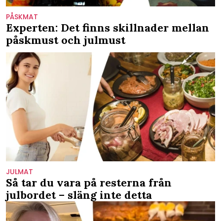
PÅSKMAT
Experten: Det finns skillnader mellan
påskmust och julmust
JULMAT
Så tar du vara på resterna från
julbordet – släng inte detta