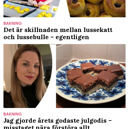
BAKNING
Det är skillnaden mellan lussekatt
och lussebulle – egentligen
BAKNING
Jag gjorde årets godaste julgodis –
misstaget nära förstöra allt