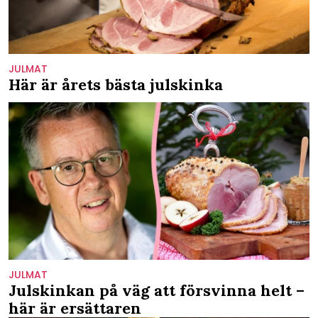
JULMAT
Här är årets bästa julskinka
JULMAT
Julskinkan på väg att försvinna helt –
här är ersättaren