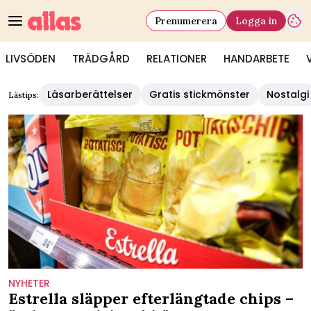
Prenumerera
Logga in
LIVSÖDEN
TRÄDGÅRD
RELATIONER
HANDARBETE
Allas - Allas.se – hälsa, relationer, mat & dryck och nyheter
Läsarberättelser
Gratis stickmönster
Nostalgi
Lästips:
NYHETER
Estrella släpper efterlängtade chips –