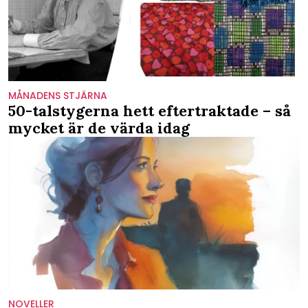
MÅNADENS STJÄRNA
50-talstygerna hett eftertraktade – så
mycket är de värda idag
NOVELLER