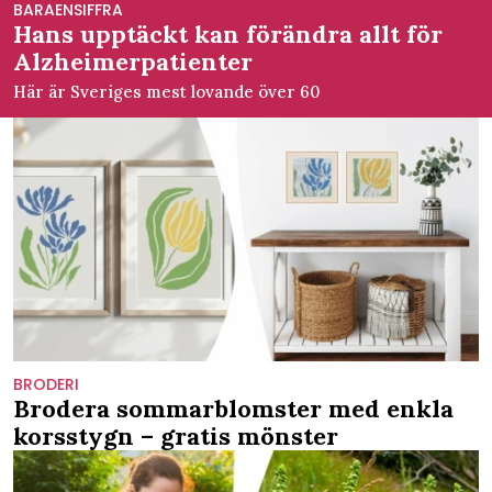
BARAENSIFFRA
Hans upptäckt kan förändra allt för
Alzheimerpatienter
Här är Sveriges mest lovande över 60
BRODERI
Brodera sommarblomster med enkla
korsstygn – gratis mönster