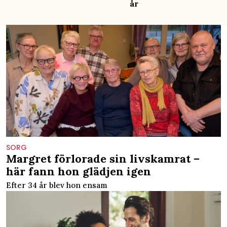
år
SORG
Margret förlorade sin livskamrat –
här fann hon glädjen igen
Efter 34 år blev hon ensam