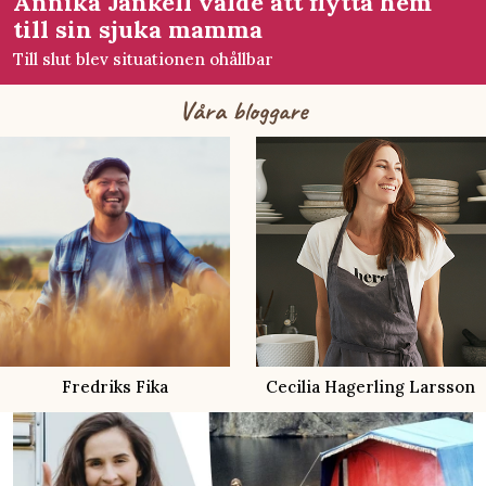
Annika Jankell valde att flytta hem
till sin sjuka mamma
Till slut blev situationen ohållbar
Våra bloggare
Cecilia Hagerling Larsson
Jenny Fagerlund