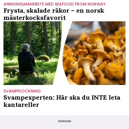
ANNONSSAMARBETE MED SEAFOOD FROM NORWAY
Frysta, skalade räkor – en norsk
mästerkocksfavorit
SVAMPPLOCKNING
Svampexperten: Här ska du INTE leta
kantareller
Annons