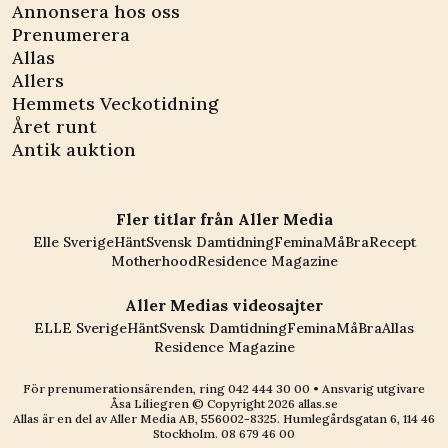
Annonsera hos oss
Prenumerera
Allas
Allers
Hemmets Veckotidning
Året runt
Antik auktion
Fler titlar från Aller Media
Elle Sverige
Hänt
Svensk Damtidning
Femina
MåBra
Recept
Motherhood
Residence Magazine
Aller Medias videosajter
ELLE Sverige
Hänt
Svensk Damtidning
Femina
MåBra
Allas
Residence Magazine
För prenumerationsärenden, ring
042 444 30 00
• Ansvarig utgivare
Åsa Liliegren © Copyright
2026
allas.se
Allas är en del av
Aller Media AB, 556002-8325
. Humlegårdsgatan 6, 114 46
Stockholm.
08 679 46 00