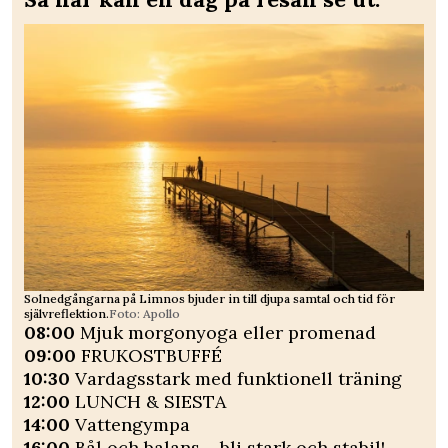
Solnedgångarna på Limnos bjuder in till djupa samtal och tid för
självreflektion.
Foto: Apollo
08:00
Mjuk morgonyoga eller promenad
09:00
FRUKOSTBUFFÉ
10:30
Vardagsstark med funktionell träning
12:00
LUNCH & SIESTA
14:00
Vattengympa
16:00
Bål och balans – bli stark och stabil!