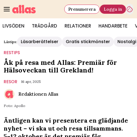
Prenumerera
Logga in
LIVSÖDEN
TRÄDGÅRD
RELATIONER
HANDARBETE
Läsarberättelser
Gratis stickmönster
Nostalgi
Lästips:
RESTIPS
Åk på resa med Allas: Premiär för
Hälsoveckan till Grekland!
RESOR
16 apr, 2025
Redaktionen Allas
Foto: Apollo
Äntligen kan vi presentera en glädjande
nyhet – vi ska ut och resa tillsammans.
5–12 oktober är det premiär för