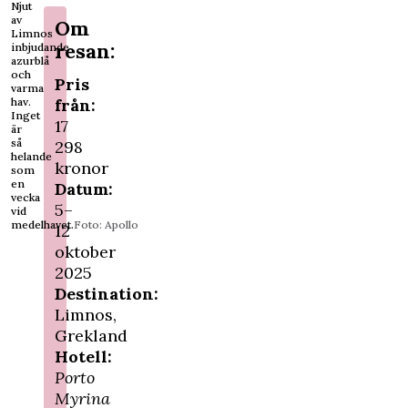
Njut
av
Om
Limnos
resan:
inbjudande
azurblå
och
Pris
varma
från:
hav.
Inget
17
är
så
298
helande
kronor
som
en
Datum:
vecka
5–
vid
medelhavet.
Foto: Apollo
12
oktober
2025
Destination:
Limnos,
Grekland
Hotell:
Porto
Myrina