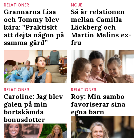
RELATIONER
NÖJE
Grannarna Lisa
Så är relationen
och Tommy blev
mellan Camilla
kära: ”Praktiskt
Läckberg och
att dejta någon på
Martin Melins ex-
samma gård”
fru
RELATIONER
RELATIONER
Caroline: Jag blev
Roy: Min sambo
galen på min
favoriserar sina
bortskämda
egna barn
bonusdotter