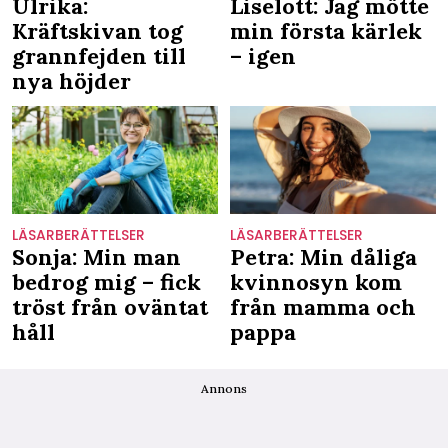
Ulrika:
Liselott: Jag mötte
Kräftskivan tog
min första kärlek
grannfejden till
– igen
nya höjder
LÄSARBERÄTTELSER
LÄSARBERÄTTELSER
Sonja: Min man
Petra: Min dåliga
bedrog mig – fick
kvinnosyn kom
tröst från oväntat
från mamma och
håll
pappa
Annons