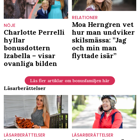
RELATIONER
Moa Herngren vet
NÖJE
Charlotte Perrelli
hur man undviker
hyllar
skilsmässa: ”Jag
bonusdottern
och min man
Izabella – visar
flyttade isär”
ovanliga bilden
Läs fler artiklar om bonusfamiljen här
Läsarberättelser
LÄSARBERÄTTELSER
LÄSARBERÄTTELSER