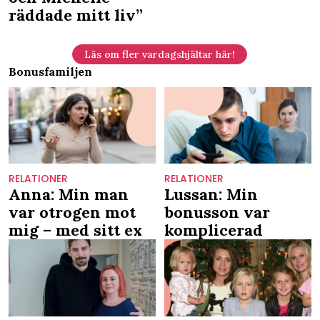
räddade mitt liv”
Läs om fler vardagshjältar här!
Bonusfamiljen
RELATIONER
RELATIONER
Anna: Min man
Lussan: Min
var otrogen mot
bonusson var
mig – med sitt ex
komplicerad