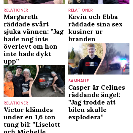
RELATIONER
RELATIONER
Margareth
Kevin och Ebba
räddade svårt
räddade sina sex
sjuka vännen: ”Jag
kusiner ur
hade nog inte
branden
överlevt om hon
inte hade dykt
upp”
SAMHÄLLE
Casper är Celines
räddande ängel:
”Jag trodde att
RELATIONER
Victor klämdes
bilen skulle
under en 1,6 ton
explodera”
tung bil: ”Liselott
och Michelle