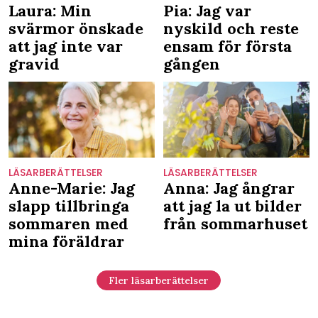
Laura: Min
Pia: Jag var
svärmor önskade
nyskild och reste
att jag inte var
ensam för första
gravid
gången
LÄSARBERÄTTELSER
LÄSARBERÄTTELSER
Anne-Marie: Jag
Anna: Jag ångrar
slapp tillbringa
att jag la ut bilder
sommaren med
från sommarhuset
mina föräldrar
Fler läsarberättelser