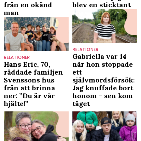
från en okänd
blev en sticktant
man
RELATIONER
Gabriella var 14
RELATIONER
Hans Eric, 70,
när hon stoppade
räddade familjen
ett
Svenssons hus
självmordsförsök:
från att brinna
Jag knuffade bort
ner: ”Du är vår
honom – sen kom
hjälte!”
tåget