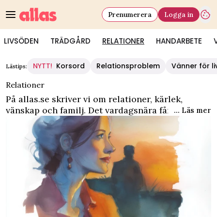
Prenumerera
Logga in
LIVSÖDEN
TRÄDGÅRD
RELATIONER
HANDARBETE
Allas - Relationer - artiklar om familj, vänskap och kärlek
NYTT!
Korsord
Relationsproblem
Vänner för li
Lästips:
Relationer
På allas.se skriver vi om relationer, kärlek,
vänskap och familj. Det vardagsnära får stå i
... Läs mer
fokus och det kan handla om såväl svåra som
lättsamma saker. Som hur man överkommer en
livskris, vanliga relationsproblem och tips för
kärleksrelationer och äktenskap samt hur man
hittar en ny kompis.