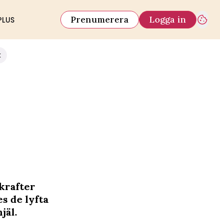
Prenumerera
Logga in
PLUS
k
 krafter
s de lyfta
jäl.