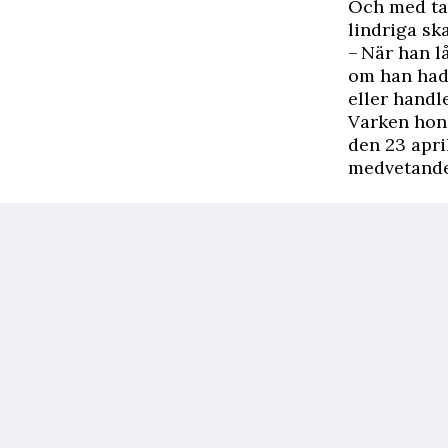
Och med tan
lindriga sk
– När han l
om han hade
eller handle
Varken hon
den 23 april
medvetande