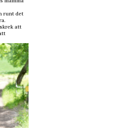
nes mamma
n runt det
ra.
skrek att
att