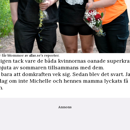
r får blommor av allas.se's reporter.
ligen tack vare de båda kvinnornas oanade superkra
 njuta av sommaren tillsammans med dem.
 bara att domkraften vek sig. Sedan blev det svart. 
 dag om inte Michelle och hennes mamma lyckats få 
n.
Annons