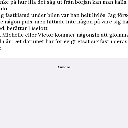
ke på hur illa det såg ut från början kan man kalla 
ador.
åg fastklämd under bilen var han helt livlös. Jag för
 någon puls, men hittade inte någon på vare sig ha
d, berättar Liselott.
, Michelle eller Victor kommer någonsin att glömm
 i år. Det datumet har för evigt etsat sig fast i deras
.
Annons