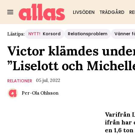
LIVSÖDEN
TRÄDGÅRD
RE
NYTT!
Korsord
Relationsproblem
Vänner fö
Lästips:
Victor klämdes under 
”Liselott och Michell
05 jul, 2022
RELATIONER
Per-Ola Ohlsson
Varifrån L
ifrån har
en 1,6 ton