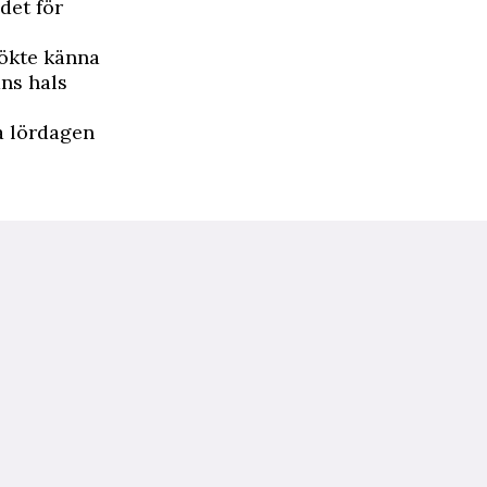
det för
sökte känna
ns hals
a lördagen