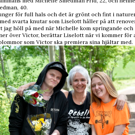
llsammans med Michelle Smedman Frid, 22, och hen
medman, 40.
unger för full hals och det är grönt och fint i nature
med svarta knutar som Liselott håller på att renove
et jag höll på med när Michelle kom springande och 
 ner över Victor, berättar Liselott när vi kommer för 
blommor som Victor ska premiera sina hjältar med.