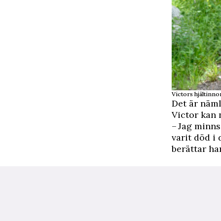
Victors hjältinno
Det är näm
Victor kan
– Jag minns
varit död i
berättar ha