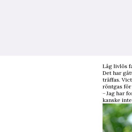
Låg livlös 
Det har gåt
träffas. Vi
röntgas för 
– Jag har f
kanske inte