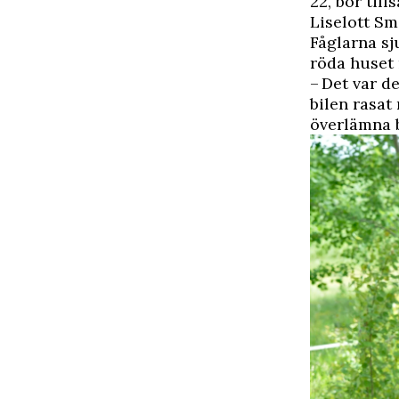
22, bor ti
Liselott S
Fåglarna sj
röda huset 
– Det var d
bilen rasat
överlämna 