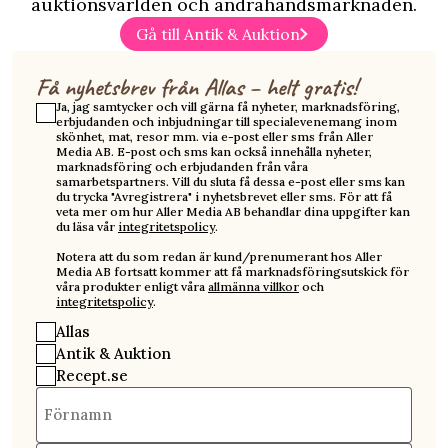
auktionsvärlden och andrahandsmarknaden.
Gå till Antik & Auktion
Få nyhetsbrev från Allas – helt gratis!
Ja, jag samtycker och vill gärna få nyheter, marknadsföring,
erbjudanden och inbjudningar till specialevenemang inom
skönhet, mat, resor mm. via e-post eller sms från Aller
Media AB. E-post och sms kan också innehålla nyheter,
marknadsföring och erbjudanden från våra
samarbetspartners. Vill du sluta få dessa e-post eller sms kan
du trycka "Avregistrera" i nyhetsbrevet eller sms. För att få
veta mer om hur Aller Media AB behandlar dina uppgifter kan
du läsa vår
integritetspolicy
.
Notera att du som redan är kund/prenumerant hos Aller
Media AB fortsatt kommer att få marknadsföringsutskick för
våra produkter enligt våra
allmänna villkor
och
integritetspolicy
.
Allas
Antik & Auktion
Recept.se
Förnamn