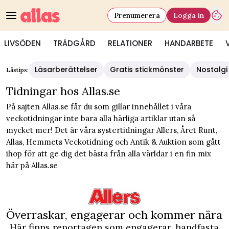
Prenumerera
Logga in
LIVSÖDEN
TRÄDGÅRD
RELATIONER
HANDARBETE
Allas - Tidningar hos Allas.se
Läsarberättelser
Gratis stickmönster
Nostalgi
Lästips:
Tidningar hos Allas.se
På sajten Allas.se får du som gillar innehållet i våra
veckotidningar inte bara alla härliga artiklar utan så
mycket mer! Det är våra systertidningar Allers, Året Runt,
Allas, Hemmets Veckotidning och Antik & Auktion som gått
ihop för att ge dig det bästa från alla världar i en fin mix
här på Allas.se
Överraskar, engagerar och kommer nära
Här finns reportagen som engagerar, handfasta