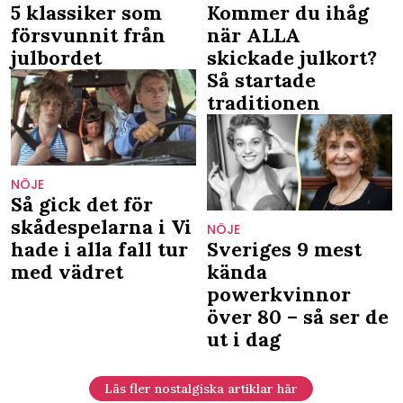
5 klassiker som
Kommer du ihåg
försvunnit från
när ALLA
julbordet
skickade julkort?
Så startade
traditionen
NÖJE
Så gick det för
skådespelarna i Vi
NÖJE
hade i alla fall tur
Sveriges 9 mest
med vädret
kända
powerkvinnor
över 80 – så ser de
ut i dag
Läs fler nostalgiska artiklar här