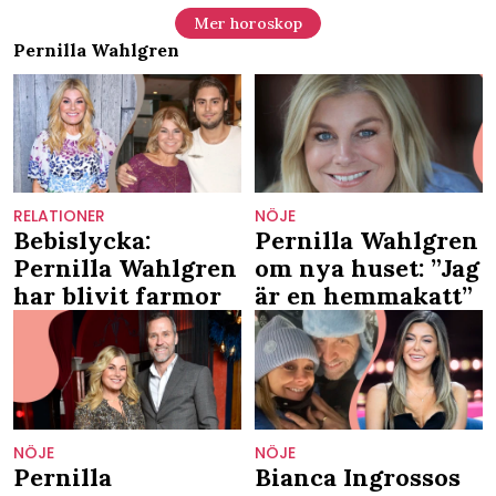
Mer horoskop
Pernilla Wahlgren
RELATIONER
NÖJE
Bebislycka:
Pernilla Wahlgren
Pernilla Wahlgren
om nya huset: ”Jag
har blivit farmor
är en hemmakatt”
NÖJE
NÖJE
Pernilla
Bianca Ingrossos