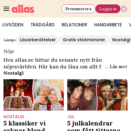
Prenumerera
Logga in
LIVSÖDEN
TRÄDGÅRD
RELATIONER
HANDARBETE
Allas - Nöje - artiklar från kändisvärlden
Läsarberättelser
Gratis stickmönster
Nostalgi
Lästips:
Nöje
Hos allas.se hittar du senaste nytt från
nöjesvärlden. Här kan du läsa om allt från
... Läs mer
spännande berättelser och inspirerandande
Nostalgi
personer till glammiga galor och fester. Vi
skriver om folkkära kändisar, kungligheter,
galor, och ger dig även tips på det senaste inom
tv-program, film, poddar, böcker och musik. Se
allt om underhållning här!
NOSTALGI
JUL
5 klassiker vi
5 julkalendrar
saknar bland
som fått tittarna