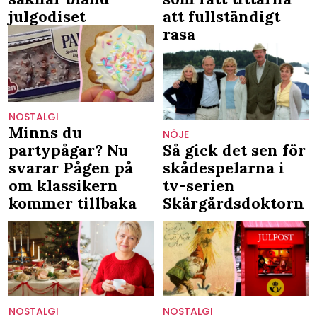
julgodiset
att fullständigt
rasa
NOSTALGI
Minns du
NÖJE
partypågar? Nu
Så gick det sen för
svarar Pågen på
skådespelarna i
om klassikern
tv-serien
kommer tillbaka
Skärgårdsdoktorn
NOSTALGI
NOSTALGI