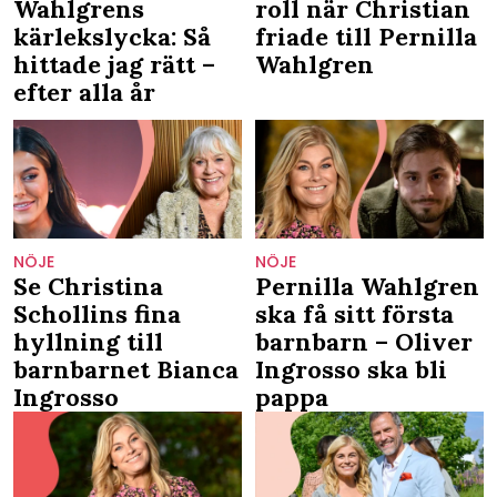
Wahlgrens
roll när Christian
kärlekslycka: Så
friade till Pernilla
hittade jag rätt –
Wahlgren
efter alla år
NÖJE
NÖJE
Se Christina
Pernilla Wahlgren
Schollins fina
ska få sitt första
hyllning till
barnbarn – Oliver
barnbarnet Bianca
Ingrosso ska bli
Ingrosso
pappa