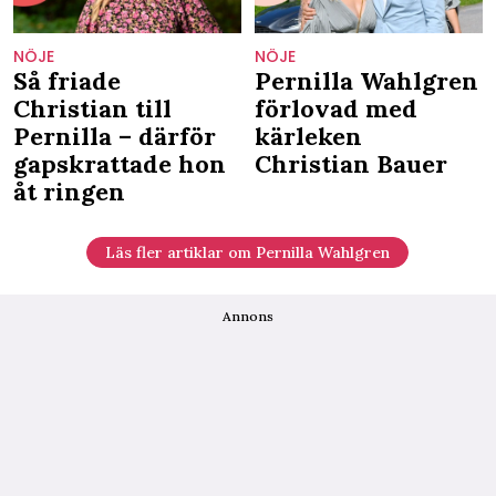
NÖJE
NÖJE
Så friade
Pernilla Wahlgren
Christian till
förlovad med
Pernilla – därför
kärleken
gapskrattade hon
Christian Bauer
åt ringen
Läs fler artiklar om Pernilla Wahlgren
Annons