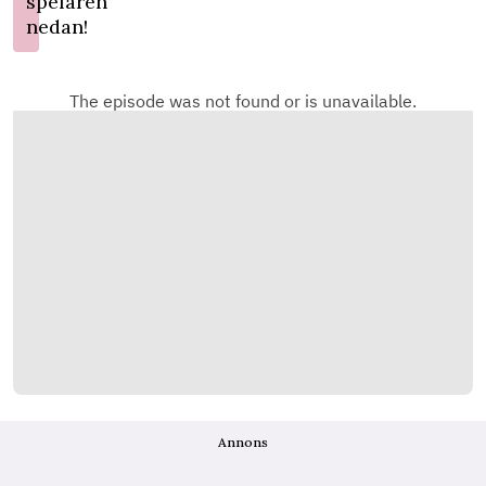
spelaren
nedan!
Annons