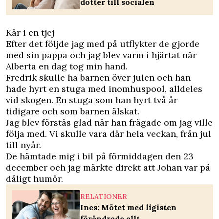
dotter till socialen
Kär i en tjej
Efter det följde jag med på utflykter de gjorde
med sin pappa och jag blev varm i hjärtat när
Alberta en dag tog min hand.
Fredrik skulle ha barnen över julen och han
hade hyrt en stuga med inomhuspool, alldeles
vid skogen. En stuga som han hyrt två år
tidigare och som barnen älskat.
Jag blev förstås glad när han frågade om jag ville
följa med. Vi skulle vara där hela veckan, från jul
till nyår.
De hämtade mig i bil på förmiddagen den 23
december och jag märkte direkt att Johan var på
dåligt humör.
RELATIONER
Ines: Mötet med ligisten
förändrade allt