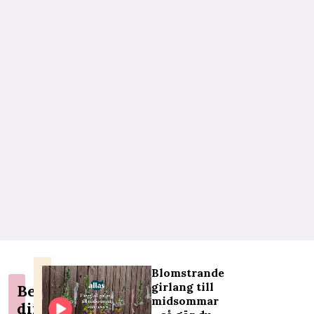
Blomstrande
girlang till
Berätta
midsommar
din