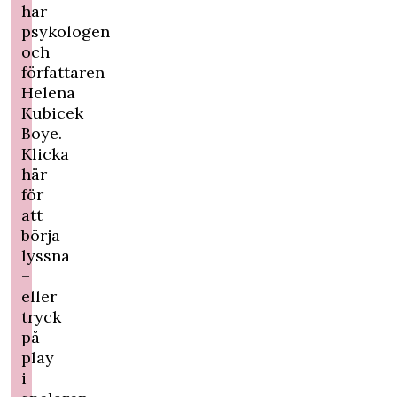
har
psykologen
och
författaren
Helena
Kubicek
Boye.
Klicka
här
för
att
börja
lyssna
–
eller
tryck
på
play
i