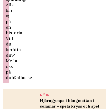
Alla
bär
vi
på
en
historia.
Vill
du
berätta
din?
Mejla
oss
på
dul@allas.se
NÖJE
Hjärngympa i hängmattan i
sommar – spela kryss och spel