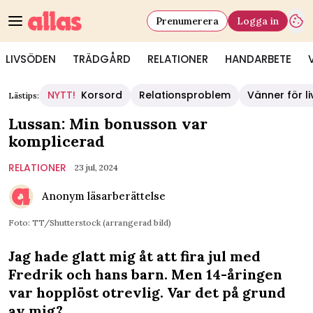
Prenumerera
Logga in
LIVSÖDEN
TRÄDGÅRD
RELATIONER
HANDARBETE
NYTT!
Korsord
Relationsproblem
Vänner för li
Lästips:
Lussan: Min bonusson var
komplicerad
RELATIONER
23 jul, 2024
Anonym läsarberättelse
Foto: TT/Shutterstock (arrangerad bild)
Jag hade glatt mig åt att fira jul med
Fredrik och hans barn. Men 14-åringen
var hopplöst otrevlig. Var det på grund
av mig?