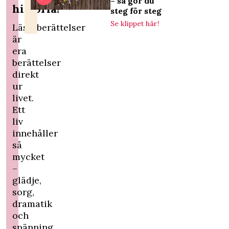
– så gör du
historia!
steg för steg
Se klippet här!
Läsarberättelser
är
era
berättelser
direkt
ur
livet.
Ett
liv
innehåller
så
mycket
–
glädje,
sorg,
dramatik
och
spänning.