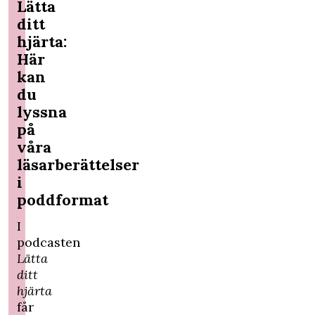
Lätta
ditt
hjärta:
Här
kan
du
lyssna
på
våra
läsarberättelser
i
poddformat
I
podcasten
Lätta
ditt
hjärta
får