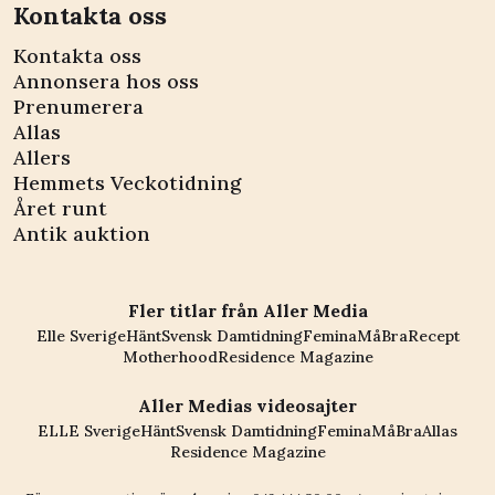
Kontakta oss
Kontakta oss
Annonsera hos oss
Prenumerera
Allas
Allers
Hemmets Veckotidning
Året runt
Antik auktion
Fler titlar från Aller Media
Elle Sverige
Hänt
Svensk Damtidning
Femina
MåBra
Recept
Motherhood
Residence Magazine
Aller Medias videosajter
ELLE Sverige
Hänt
Svensk Damtidning
Femina
MåBra
Allas
Residence Magazine