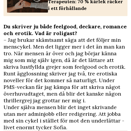
Terapeuten: 70 % kärlek räcker
i ett förhållande
Du skriver ju både feelgood, deckare, romance
och erotik. Vad är roligast?
– Jag brukar skämtsamt säga att det följer min
menscykel. Men det ligger mer i det än man kan
tro. När mensen är över och jag börjar känna
mig som mig själv igen, då är det lättare att
skriva lustfyllda grejer som feelgood och erotik.
Runt ägglossning skriver jag två, tre erotiska
noveller för det kommer så naturligt. Under
PMS-veckan får jag kämpa för att skriva något
överhuvudtaget, men då blir det kanske någon
thrillergrej jag grottar ner mig i.
Under själva mensen blir det inget skrivande
utan mer adminjobb eller redigering. Att jobba
med sin cykel i stället för mot den underlättar ­
livet enormt tycker Sofia.