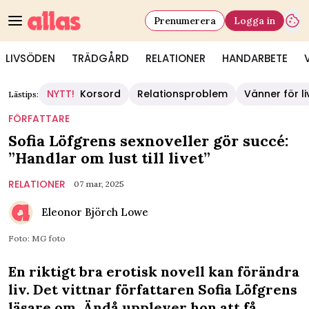
Prenumerera
Logga in
LIVSÖDEN
TRÄDGÅRD
RELATIONER
HANDARBETE
NYTT!
Korsord
Relationsproblem
Vänner för li
Lästips:
FÖRFATTARE
Sofia Löfgrens sexnoveller gör succé:
”Handlar om lust till livet”
RELATIONER
07 mar, 2025
Eleonor Björch Lowe
Foto: MG foto
En riktigt bra erotisk novell kan förändra
liv. Det vittnar författaren Sofia Löfgrens
läsare om. Ändå upplever hon att få