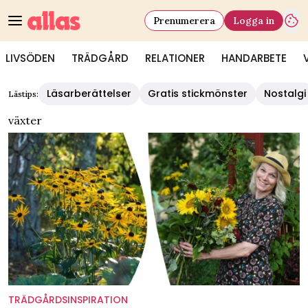
Prenumerera
Logga in
LIVSÖDEN
TRÄDGÅRD
RELATIONER
HANDARBETE
Läsarberättelser
Gratis stickmönster
Nostalgi
Lästips:
växter
TRÄDGÅRDSINSPIRATION