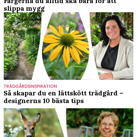
Färgerna du alltid ska bära för att
slippa mygg
TRÄDGÅRDSINSPIRATION
Så skapar du en lättskött trädgård –
designerns 10 bästa tips