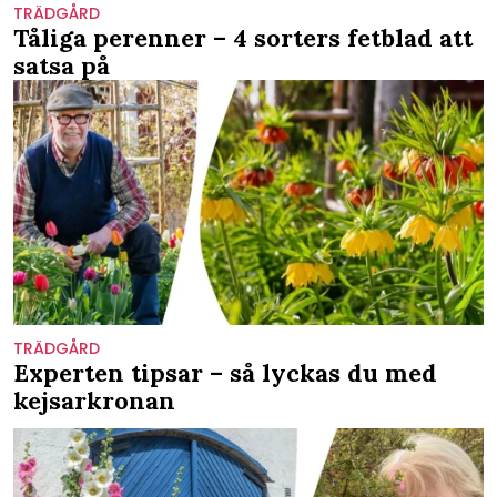
TRÄDGÅRD
Tåliga perenner – 4 sorters fetblad att
satsa på
TRÄDGÅRD
Experten tipsar – så lyckas du med
kejsarkronan