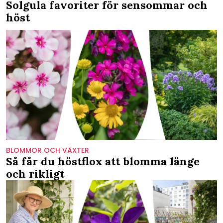
Solgula favoriter för sensommar och
höst
BLOMMOR OCH VÄXTER
Så får du höstflox att blomma länge
och rikligt