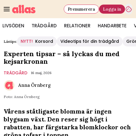
Prenumerera
Logga in
LIVSÖDEN
TRÄDGÅRD
RELATIONER
HANDARBETE
NYTT!
Korsord
Videotips för din trädgård
Grö
Lästips:
Experten tipsar – så lyckas du med
kejsarkronan
TRÄDGÅRD
16 maj, 2026
Anna Örnberg
Foto: Anna Örnberg
Vårens ståtligaste blomma är ingen
blygsam växt. Den reser sig högt i
rabatten, har färgstarka blomklockor och
gröna tofsar i toppen.