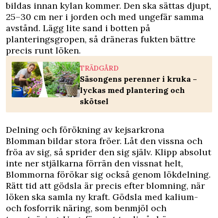
bildas innan kylan kommer. Den ska sättas djupt,
25–30 cm ner i jorden och med ungefär samma
avstånd. Lägg lite sand i botten på
planteringsgropen, så dräneras fukten bättre
precis runt löken.
TRÄDGÅRD
Säsongens perenner i kruka –
lyckas med plantering och
skötsel
Delning och förökning av kejsarkrona
Blomman bildar stora fröer. Låt den vissna och
fröa av sig, så sprider den sig själv. Klipp absolut
inte ner stjälkarna förrän den vissnat helt,
Blommorna förökar sig också genom lökdelning.
Rätt tid att gödsla är precis efter blomning, när
löken ska samla ny kraft. Gödsla med kalium-
och fosforrik näring, som benmjöl och