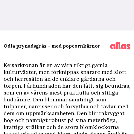
Odla prynadsgräs – med popcornkärnor
K
ejsarkronan är en av våra riktigt gamla
kulturväxter, men förknippas snarare med slott
och herresäten än de enklare gårdarna och
torpen. I århundraden har den låtit sig beundras,
som en av vårens mest praktfulla och stiliga
budbärare. Den blommar samtidigt som
tulpaner, narcisser och forsythia och tävlar med
dem om uppmärksamheten. Den blir rakryggat
hög och pampigt robust på sina meterhöga,
kraftiga stjälkar och de stora blomklockorna
lyser i vårsolen med klara, glada färger. Ändå är