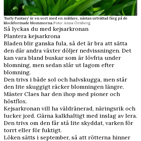
’Early Fantasy’ är en sort med en mildare, nästan urtvättad färg på de
klockformade blommorna.
Foto: Anna Örnberg
Så lyckas du med kejsarkronan
Plantera kejsarkrona
Bladen blir ganska fula, så det är bra att sätta
den där andra växter döljer nedvissningen. Det
kan vara bland buskar som är lövfria under
blomning, men sedan slår ut lagom efter
blomning.
Den trivs i både sol och halvskugga, men står
den lite skuggigt räcker blomningen längre.
Mäster Claes har den ihop med pioner och
höstflox.
Kejsarkronan vill ha väldränerad, näringsrik och
lucker jord. Gärna kalkhaltigt med inslag av lera.
Den trivs om den får stå lite skyddat, varken för
torrt eller för fuktigt.
Löken sätts i september, så att rötterna hinner