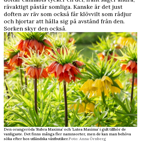
rävaktigt påstår somliga. Kanske är det just
doften av räv som också får klövvilt som rådjur
och hjortar att hålla sig på avstånd från den.
Sorken skyr den också.
Den orangeröda ’Rubra Maxima’ och ’Lutea Maxima’ i gult tillhör de
vanligaste. Det finns många fler namnsorter, men de kan man behöva
söka efter hos utländska växtbutiker.
Foto: Anna Örnberg