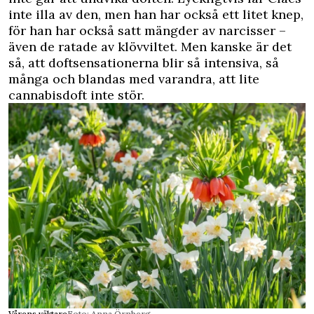
inte illa av den, men han har också ett litet knep,
för han har också satt mängder av narcisser –
även de ratade av klövviltet. Men kanske är det
så, att doftsensationerna blir så intensiva, så
många och blandas med varandra, att lite
cannabisdoft inte stör.
Vårens väktare
Foto: Anna Örnberg