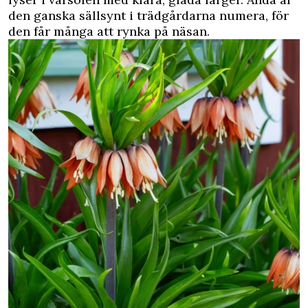
den ganska sällsynt i trädgårdarna numera, för
den får många att rynka på näsan.