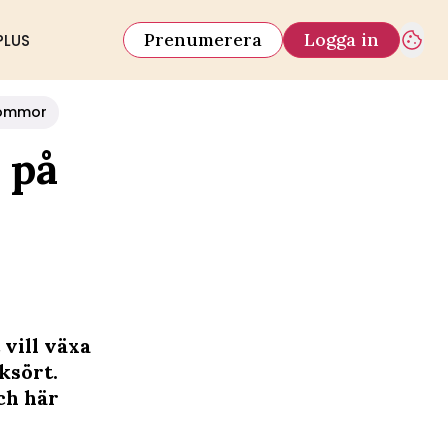
Prenumerera
Logga in
PLUS
ommor
 på
vill växa
ksört.
ch här