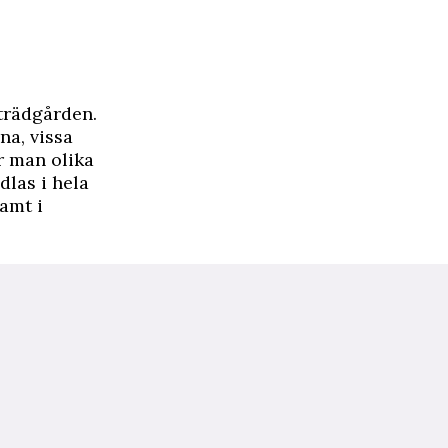
 trädgården.
na, vissa
r man olika
dlas i hela
samt i