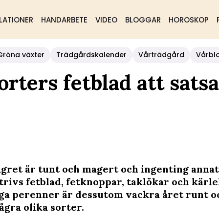
LATIONER
HANDARBETE
VIDEO
BLOGGAR
HOROSKOP
Gröna växter
Trädgårdskalender
Vårträdgård
Vårbl
orters fetblad att satsa
agret är tunt och magert och ingenting annat 
trivs fetblad, fetknoppar, taklökar och kärle
iga perenner är dessutom vackra året runt o
några olika sorter.