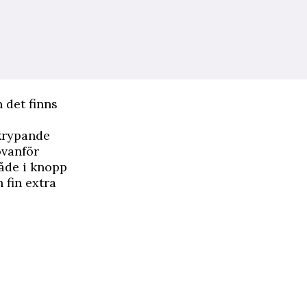
 det finns
krypande
ovanför
åde i knopp
 fin extra