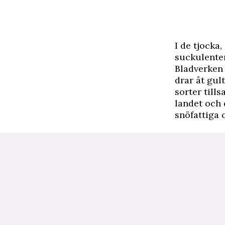
I
de tjocka,
suckulenter
Bladverken 
drar åt gul
sorter till
landet och 
snöfattiga