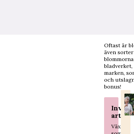
Oftast är b
även sorter
blommorna 
bladverket,
marken, so
och utslagn
bonus!
Invasi
arter
Växter
som