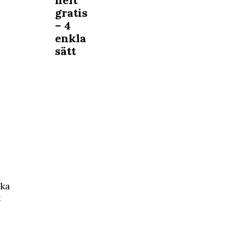
helt
gratis
– 4
enkla
sätt
ska
t