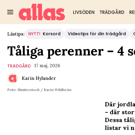
LIVSÖDEN
TRÄDGÅRD
RE
NYTT!
Korsord
Videotips för din trädgård
Lästips:
Tåliga perenner – 4 s
17 maj, 2026
TRÄDGÅRD
Karin Hylander
Foto: Shutterstock / Karin Wildheim
Där jordl
– där stor
Dessa tål
listar vi 