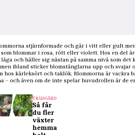
lommorna stjärn­formade och går i vitt eller gult men
 som blommar i rosa, rött eller violett. Hos en del är
låga och håller sig nästan på samma nivå som det 
 men ibland sticker blomstänglarna upp och svajar 
m hos kärleksört och taklök. Blommorna är vackra b
a – och även om de inte spelar huvudrollen är de en
TRÄDGÅRD
Så får
va
du fler
växter
hemma