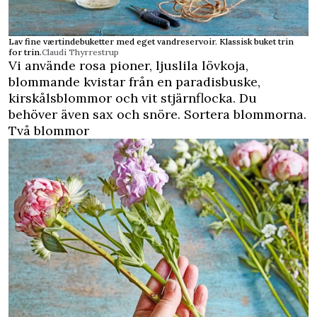
Lav fine værtindebuketter med eget vandreservoir. Klassisk buket trin
for trin.
Claudi Thyrrestrup
Vi använde rosa pioner, ljuslila lövkoja,
blommande kvistar från en paradisbuske,
kirskålsblommor och vit stjärnflocka. Du
behöver även sax och snöre. Sortera blommorna.
Två blommor