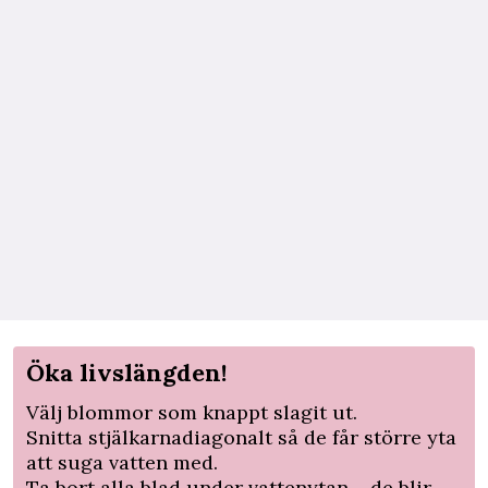
Öka livslängden!
Välj blommor som knappt slagit ut.
Snitta stjälkarnadiagonalt så de får större yta
att suga vatten med.
Ta bort alla blad under vattenytan – de blir