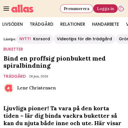
Prenumerera
Logga in
LIVSÖDEN
TRÄDGÅRD
RELATIONER
HANDARBETE
NYTT!
Korsord
Videotips för din trädgård
Grö
Lästips:
BUKETTER
Bind en proffsig pionbukett med
spiralbindning
TRÄDGÅRD
28 jun, 2026
Lene Christensen
Ljuvliga pioner! Ta vara på den korta
tiden – lär dig binda vackra buketter så
kan du njuta både inne och ute. Här visar