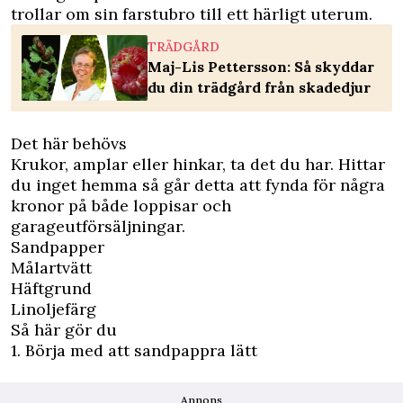
trollar om sin farstubro till ett härligt uterum.
TRÄDGÅRD
Maj-Lis Pettersson: Så skyddar
du din trädgård från skadedjur
Det här behövs
Krukor, amplar eller hinkar, ta det du har. Hittar
du inget hemma så går detta att fynda för några
kronor på både loppisar och
garageutförsäljningar.
Sandpapper
Målartvätt
Häftgrund
Linoljefärg
Så här gör du
1. Börja med att sandpappra lätt
Annons