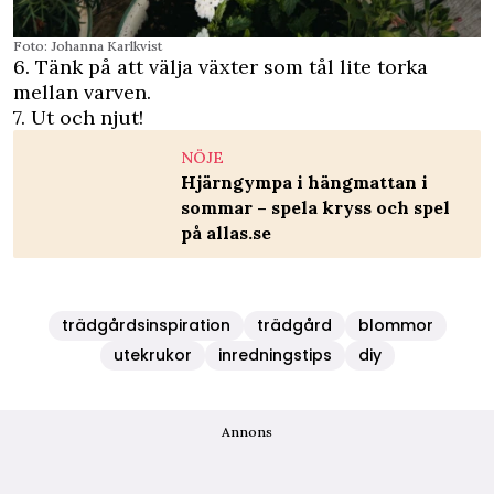
Foto: Johanna Karlkvist
6. Tänk på att välja växter som tål lite torka
mellan varven.
7. Ut och njut!
NÖJE
Hjärngympa i hängmattan i
sommar – spela kryss och spel
på allas.se
trädgårdsinspiration
trädgård
blommor
utekrukor
inredningstips
diy
Annons