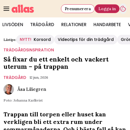
Prenumerera
Logga in
LIVSÖDEN
TRÄDGÅRD
RELATIONER
HANDARBETE
NYTT!
Korsord
Videotips för din trädgård
Grö
Lästips:
TRÄDGÅRDSINSPIRATION
Så fixar du ett enkelt och vackert
uterum – på trappan
TRÄDGÅRD
12 jun, 2026
Åsa Liliegren
Foto: Johanna Karlkvist
Trappan till torpen eller huset kan
verkligen bli ett extra rum under
sommarmånaderna. Och i bästa fall så kan