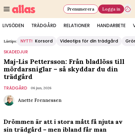
Prenumerera
Logga in
LIVSÖDEN
TRÄDGÅRD
RELATIONER
HANDARBETE
NYTT!
Korsord
Videotips för din trädgård
Grö
Lästips:
SKADEDJUR
Maj-Lis Pettersson: Från bladlöss till
mördarsniglar – så skyddar du din
trädgård
TRÄDGÅRD
06 jun, 2026
Anette Frennessen
Drömmen är att i stora mått få njuta av
sin trädgård – men ibland får man