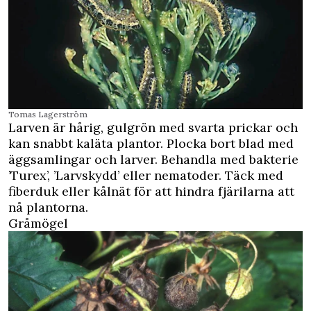
Tomas Lagerström
Larven är hårig, gulgrön med svarta prickar och
kan snabbt kaläta plantor. Plocka bort blad med
äggsamlingar och larver. Behandla med bakterie
’Turex’, ’Larvskydd’ eller nematoder. Täck med
fiberduk eller kålnät för att hindra fjärilarna att
nå plantorna.
Gråmögel