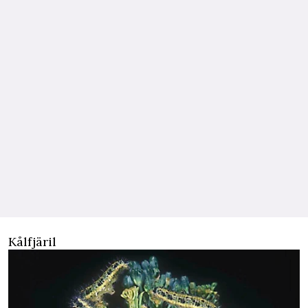
Kålfjäril