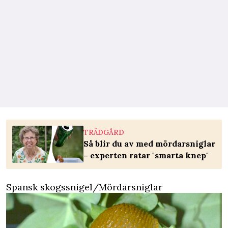
TRÄDGÅRD
Så blir du av med mördarsniglar
– experten ratar "smarta knep"
Spansk skogssnigel/Mördarsniglar