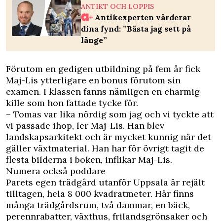
ANTIKT OCH LOPPIS
Antikexperten värderar
dina fynd: ”Bästa jag sett på
länge”
Förutom en gedigen utbildning på fem år fick
Maj-Lis ytterligare en bonus förutom sin
examen. I klassen fanns nämligen en charmig
kille som hon fattade tycke för.
– Tomas var lika nördig som jag och vi tyckte att
vi passade ihop, ler Maj-Lis. Han blev
landskapsarkitekt och är mycket kunnig när det
gäller växtmaterial. Han har för övrigt tagit de
flesta bilderna i boken, inflikar Maj-Lis.
Numera också poddare
Parets egen trädgård utanför Uppsala är rejält
tilltagen, hela 8 000 kvadratmeter. Här finns
många trädgårdsrum, två dammar, en bäck,
perennrabatter, växthus, frilandsgrönsaker och