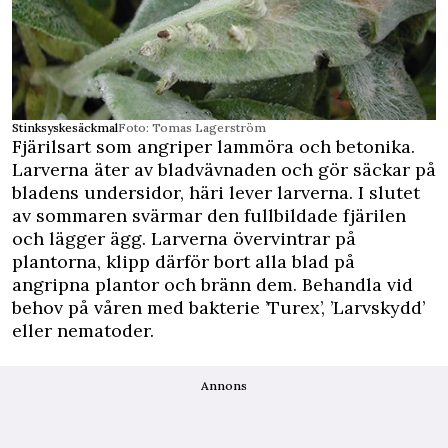
Stinksyskesäckmal
Foto: Tomas Lagerström
Fjärilsart som angriper lammöra och betonika.
Larverna äter av bladvävnaden och gör säckar på
bladens undersidor, häri lever larverna. I slutet
av sommaren svärmar den fullbildade fjärilen
och lägger ägg. Larverna övervintrar på
plantorna, klipp därför bort alla blad på
angripna plantor och bränn dem. Behandla vid
behov på våren med bakterie ’Turex’, ’Larvskydd’
eller nematoder.
Annons