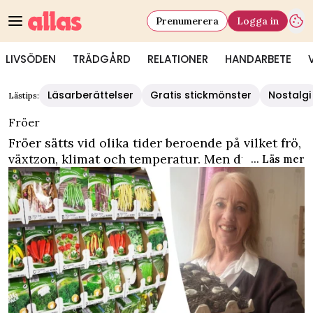
Prenumerera
Logga in
LIVSÖDEN
TRÄDGÅRD
RELATIONER
HANDARBETE
Läsarberättelser
Gratis stickmönster
Nostalgi
Lästips:
Fröer
Fröer sätts vid olika tider beroende på vilket frö,
växtzon, klimat och temperatur. Men du kan
... Läs mer
förvara fröer på olika sätt beroende på vilken
växt det handlar om. Det tar dessutom olika lång
tid för fröer att gro, också det beroende på vilket
frö det är du planterat och omständigheterna
kring det. På vår
kategorisida för trädgård
hittar
du ännu fler trädgårdstips.