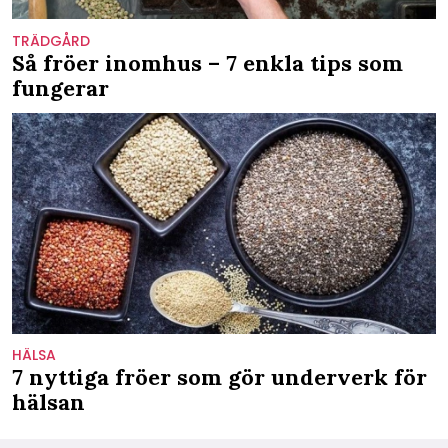
TRÄDGÅRD
Så fröer inomhus – 7 enkla tips som
fungerar
HÄLSA
7 nyttiga fröer som gör underverk för
hälsan