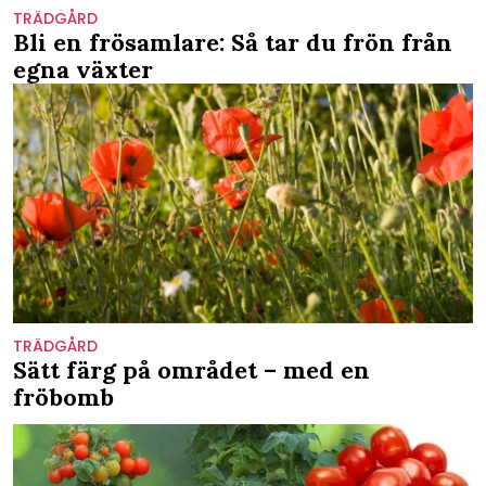
TRÄDGÅRD
Bli en frösamlare: Så tar du frön från
egna växter
TRÄDGÅRD
Sätt färg på området – med en
fröbomb