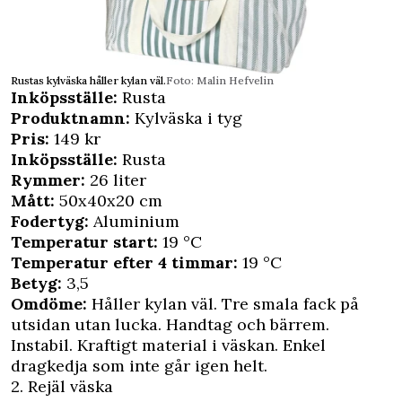
Rustas kylväska håller kylan väl.
Foto: Malin Hefvelin
Inköpsställe:
Rusta
Produktnamn:
Kylväska i tyg
Pris:
149 kr
Inköpsställe:
Rusta
Rymmer:
26 liter
Mått:
50x40x20 cm
Fodertyg:
Aluminium
Temperatur start:
19 °C
Temperatur efter 4 timmar:
19 °C
Betyg:
3,5
Omdöme:
Håller kylan väl. Tre smala fack på
utsidan utan lucka. Handtag och bärrem.
Instabil. Kraftigt material i väskan. Enkel
dragkedja som inte går igen helt.
2. Rejäl väska