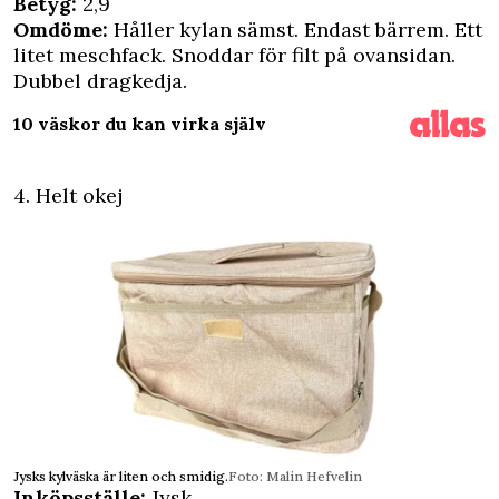
Betyg:
2,9
Omdöme:
Håller kylan sämst. Endast bärrem. Ett
litet meschfack. Snoddar för filt på ovansidan.
Dubbel dragkedja.
10 väskor du kan virka själv
4. Helt okej
Jysks kylväska är liten och smidig.
Foto: Malin Hefvelin
Inköpsställe:
Jysk