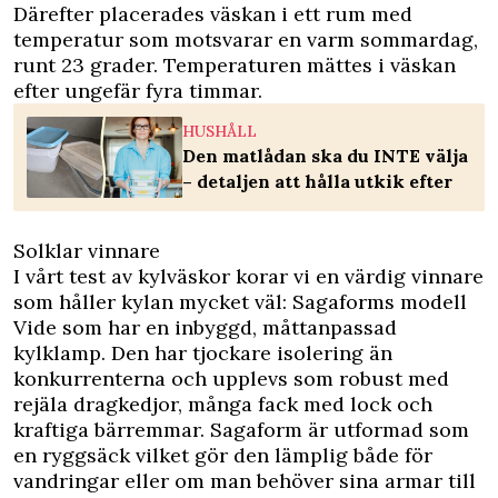
Därefter placerades väskan i ett rum med
temperatur som motsvarar en varm sommardag,
runt 23 grader. Temperaturen mättes i väskan
efter ungefär fyra timmar.
HUSHÅLL
Den matlådan ska du INTE välja
– detaljen att hålla utkik efter
Solklar vinnare
I vårt test av kylväskor korar vi en värdig vinnare
som håller kylan mycket väl: Sagaforms modell
Vide som har en inbyggd, måttanpassad
kylklamp. Den har tjockare isolering än
konkurrenterna och upplevs som robust med
rejäla dragkedjor, många fack med lock och
kraftiga bärremmar. Sagaform är utformad som
en ryggsäck vilket gör den lämplig både för
vandringar eller om man behöver sina armar till