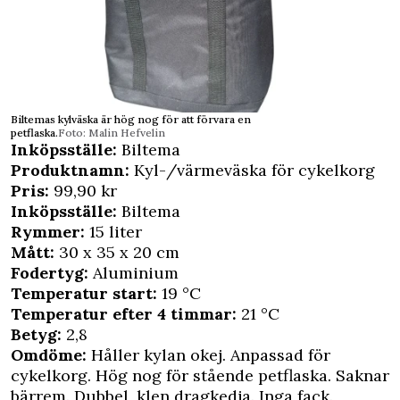
Biltemas kylväska är hög nog för att förvara en
petflaska.
Foto: Malin Hefvelin
Inköpsställe:
Biltema
Produktnamn:
Kyl-/värmeväska för cykelkorg
Pris:
99,90 kr
Inköpsställe:
Biltema
Rymmer:
15 liter
Mått:
30 x 35 x 20 cm
Fodertyg:
Aluminium
Temperatur start:
19 °C
Temperatur efter 4 timmar:
21 °C
Betyg:
2,8
Omdöme:
Håller kylan okej. Anpassad för
cykelkorg. Hög nog för stående petflaska. Saknar
bärrem. Dubbel, klen dragkedja. Inga fack.