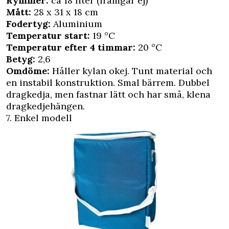
Rymmer:
ca 18 liter (framgår ej)
Mått:
28 x 31 x 18 cm
Fodertyg:
Aluminium
Temperatur start:
19 °C
Temperatur efter 4 ­timmar:
20 °C
Betyg:
2,6
Omdöme:
Håller kylan okej. Tunt material och
en instabil konstruktion. Smal bärrem. Dubbel
dragkedja, men fastnar lätt och har små, klena
dragkedjehängen.
7. Enkel modell