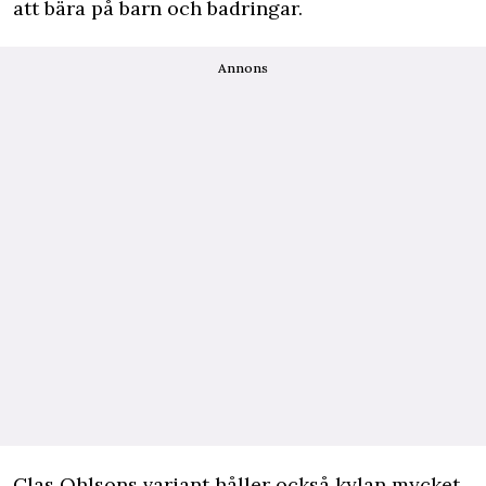
att bära på barn och badringar.
Annons
Clas Ohlsons variant håller också kylan mycket