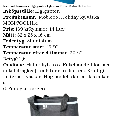
Näst sist kommer Elgigantes kylväska.
Foto: Malin Hefvelin
Inköpsställe:
Elgiganten
Produktnamn:
Mobicool Holiday kylväska
MOBICOOLH14
Pris:
139 krRymmer: 14 liter
Mått:
32 x 25 x 16 cm
Fodertyg:
Aluminium
Temperatur start:
19 °C
Temperatur efter 4 timmar:
20 °C
Betyg:
2,6
Omdöme:
Håller kylan ok. Enkel modell för med
enkel dragkedja och tunnare bärrem. Kraftigt
material i väskan. Hög modell där petflaska kan
stå.
6. För cykelkorgen