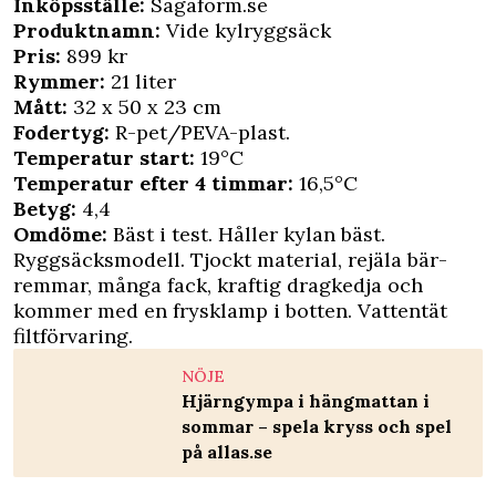
Inköpsställe:
Sagaform.se
Produktnamn:
Vide kylryggsäck
Pris:
899 kr
Rymmer:
21 liter
Mått:
32 x 50 x 23 cm
Fodertyg:
R-pet/PEVA-plast.
Temperatur start:
19°C
Temperatur efter 4 timmar:
16,5°C
Betyg:
4,4
Omdöme:
Bäst i test. Håller kylan bäst.
Ryggsäcksmodell. Tjockt material, rejäla bär-
remmar, många fack, kraftig dragkedja och
kommer med en frysklamp i botten. Vattentät
filtförvaring.
NÖJE
Hjärngympa i hängmattan i
sommar – spela kryss och spel
på allas.se