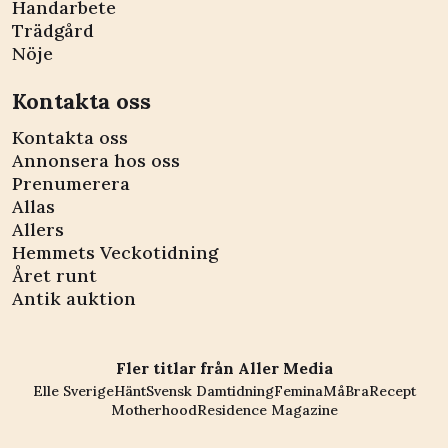
Handarbete
Trädgård
Nöje
Kontakta oss
Kontakta oss
Annonsera hos oss
Prenumerera
Allas
Allers
Hemmets Veckotidning
Året runt
Antik auktion
Fler titlar från Aller Media
Elle Sverige
Hänt
Svensk Damtidning
Femina
MåBra
Recept
Motherhood
Residence Magazine