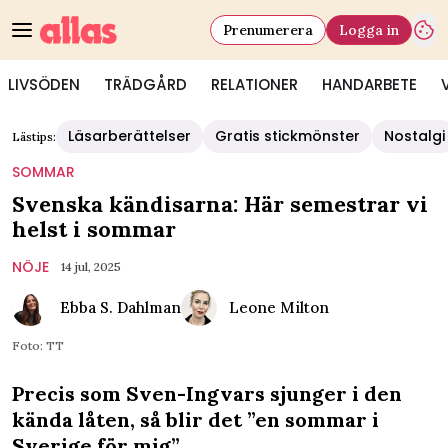
Prenumerera
Logga in
LIVSÖDEN
TRÄDGÅRD
RELATIONER
HANDARBETE
Läsarberättelser
Gratis stickmönster
Nostalgi
Lästips:
SOMMAR
Svenska kändisarna: Här semestrar vi
helst i sommar
NÖJE
14 jul, 2025
Ebba S. Dahlman
Leone Milton
Foto: TT
Precis som Sven-Ingvars sjunger i den
kända låten, så blir det ”en sommar i
Sverige för mig”.