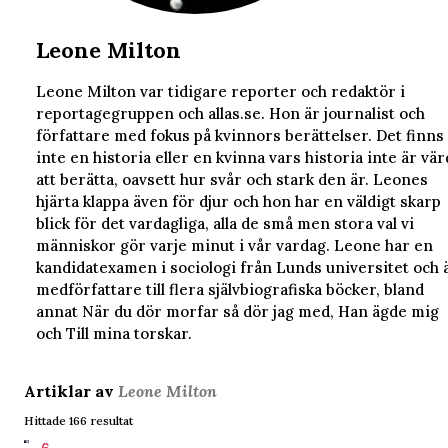
Leone Milton
Leone Milton var tidigare reporter och redaktör i
reportagegruppen och allas.se. Hon är journalist och
författare med fokus på kvinnors berättelser. Det finns
inte en historia eller en kvinna vars historia inte är vär
att berätta, oavsett hur svår och stark den är. Leones
hjärta klappa även för djur och hon har en väldigt skarp
blick för det vardagliga, alla de små men stora val vi
människor gör varje minut i vår vardag. Leone har en
kandidatexamen i sociologi från Lunds universitet och 
medförfattare till flera självbiografiska böcker, bland
annat När du dör morfar så dör jag med, Han ägde mig
och Till mina torskar.
Artiklar av
Leone Milton
Hittade 166 resultat