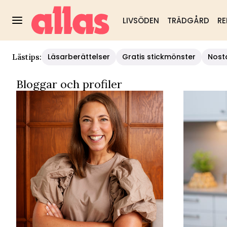
LIVSÖDEN
TRÄDGÅRD
RE
Allas - Allas Bloggar
Läsarberättelser
Gratis stickmönster
Nost
Lästips:
Bloggar och profiler