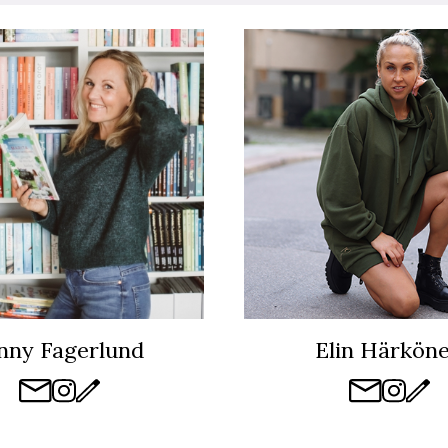
nny Fagerlund
Elin Härkön