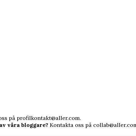
oss på
profilkontakt@aller.com
.
av våra bloggare?
Kontakta oss på
collab@aller.co