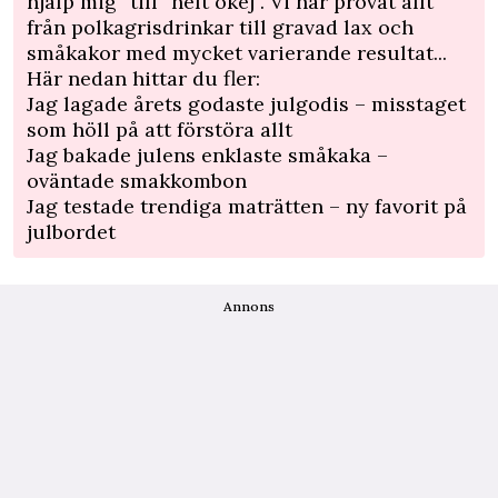
hjälp mig” till ”helt okej”. Vi har provat allt
från polkagrisdrinkar till gravad lax och
småkakor med mycket varierande resultat...
Här nedan hittar du fler:
Jag lagade årets godaste julgodis – misstaget
som höll på att förstöra allt
Jag bakade julens enklaste småkaka –
oväntade smakkombon
Jag testade trendiga maträtten – ny favorit på
julbordet
Annons