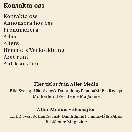
Kontakta oss
Kontakta oss
Annonsera hos oss
Prenumerera
Allas
Allers
Hemmets Veckotidning
Året runt
Antik auktion
Fler titlar från Aller Media
Elle Sverige
Hänt
Svensk Damtidning
Femina
MåBra
Recept
Motherhood
Residence Magazine
Aller Medias videosajter
ELLE Sverige
Hänt
Svensk Damtidning
Femina
MåBra
Allas
Residence Magazine