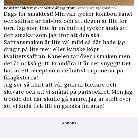
Resultatet blev mycket bättre än jag trott!
Foto: Tove Björnlundh
Dags för smaktest! Min vän tycker kombon kanel
och saffran är halvbra och att degen är lite för
torr. Jag som inte är en bulltjej tycker ändå att
den smakar som jag tror att den ska.
Saffransmaken är lite väl mild så där hade jag
dragit på lite mer, eller kanske köpt
kvalitetssaffran. Kanelen tar över i smaken men
det är också gott. Framförallt är det snyggt! Det
här är ett recept som definitivt imponerar på
fikagästerna!
Jag ser så klart att vår gran är blekare och
skevare och att vi snålat på pärlsockret. Men jag
trodde det här skulle gå sämre, jag är stolt över
att vi ändå fick till en ganska fin gran!
Annons