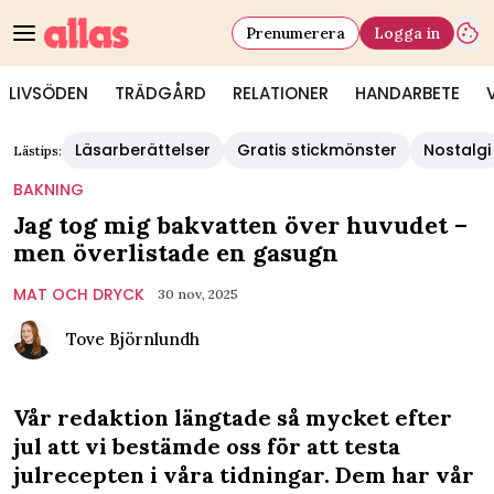
Prenumerera
Logga in
LIVSÖDEN
TRÄDGÅRD
RELATIONER
HANDARBETE
Läsarberättelser
Gratis stickmönster
Nostalgi
Lästips:
BAKNING
Jag tog mig bakvatten över huvudet –
men överlistade en gasugn
MAT OCH DRYCK
30 nov, 2025
Tove Björnlundh
Vår redaktion längtade så mycket efter
jul att vi bestämde oss för att testa
julrecepten i våra tidningar. Dem har vår