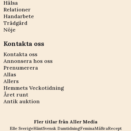
Hälsa
Relationer
Handarbete
Trädgård
Nöje
Kontakta oss
Kontakta oss
Annonsera hos oss
Prenumerera
Allas
Allers
Hemmets Veckotidning
Året runt
Antik auktion
Fler titlar från Aller Media
Elle Sverige
Hänt
Svensk Damtidning
Femina
MåBra
Recept