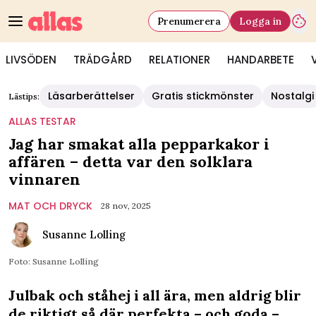
Prenumerera
Logga in
LIVSÖDEN
TRÄDGÅRD
RELATIONER
HANDARBETE
Läsarberättelser
Gratis stickmönster
Nostalgi
Lästips:
ALLAS TESTAR
Jag har smakat alla pepparkakor i
affären – detta var den solklara
vinnaren
MAT OCH DRYCK
28 nov, 2025
Susanne Lolling
Foto: Susanne Lolling
Julbak och ståhej i all ära, men aldrig blir
de riktigt så där perfekta – och goda –