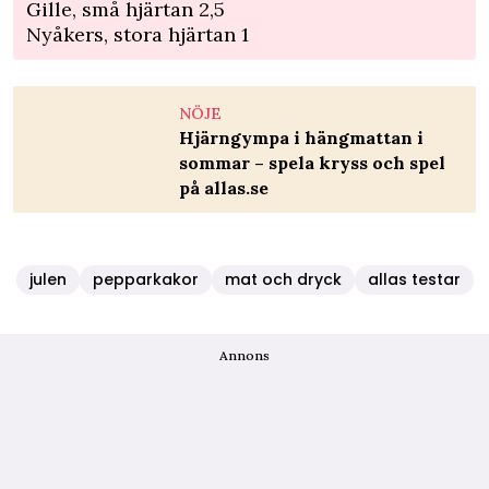
Gille, små hjärtan 2,5
Nyåkers, stora hjärtan 1
NÖJE
Hjärngympa i hängmattan i
sommar – spela kryss och spel
på allas.se
julen
pepparkakor
mat och dryck
allas testar
Annons