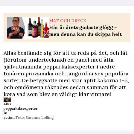
MAT OCH DRYCK
Här är årets godaste glögg –
men denna kan du skippa helt
Allas bestämde sig för att ta reda på det, och lät
(förutom undertecknad) en panel med åtta
självutnämnda pepparkaksexperter i nedre
tonåren provsmaka och rangordna sex populära
sorter. De betygsatte med stor aptit kakorna 1–5,
och omdömena räknades sedan samman för att
kora vad som blev en väldigt klar vinnare!
Allas
pepparkaksexperter
in
action.
Foto: Susanne Lolling