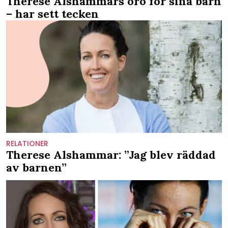
Therese Alshammars oro för sina barn
– har sett tecken
RELATIONER
Therese Alshammar: ”Jag blev räddad
av barnen”