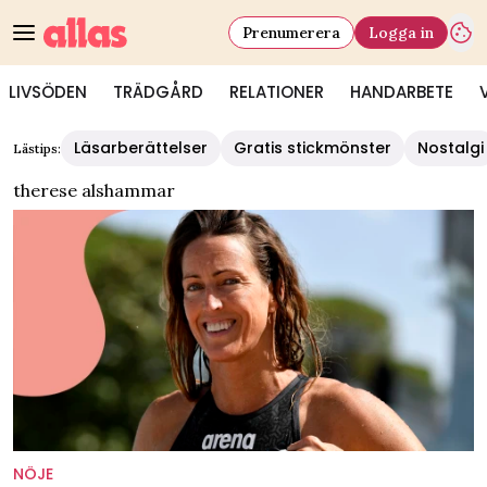
Prenumerera
Logga in
LIVSÖDEN
TRÄDGÅRD
RELATIONER
HANDARBETE
Läsarberättelser
Gratis stickmönster
Nostalgi
Lästips:
therese alshammar
NÖJE