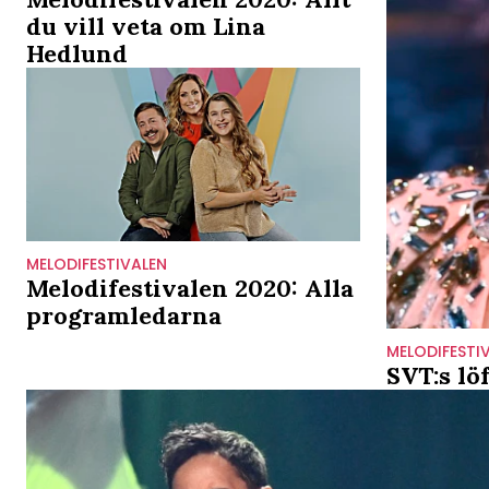
du vill veta om Lina
Hedlund
MELODIFESTIVALEN
Melodifestivalen 2020: Alla
programledarna
MELODIFESTI
SVT:s lö