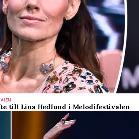
VALEN
fte till Lina Hedlund i Melodifestivalen