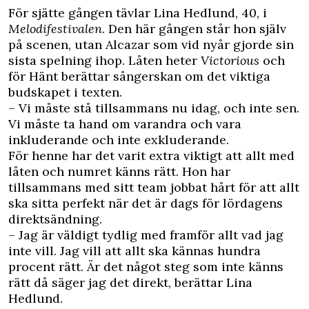
F
ör sjätte gången tävlar
Lina Hedlund,
40, i
Melodifestivalen
. Den här gången står hon själv
på scenen, utan Alcazar som vid nyår gjorde sin
sista spelning ihop. Låten heter
Victorious
och
för
Hänt
berättar sångerskan om det viktiga
budskapet i texten.
– Vi måste stå tillsammans nu idag, och inte sen.
Vi måste ta hand om varandra och vara
inkluderande och inte exkluderande.
För henne har det varit extra viktigt att allt med
låten och numret känns rätt. Hon har
tillsammans med sitt team jobbat hårt för att allt
ska sitta perfekt när det är dags för lördagens
direktsändning.
– Jag är väldigt tydlig med framför allt vad jag
inte vill. Jag vill att allt ska kännas hundra
procent rätt. Är det något steg som inte känns
rätt då säger jag det direkt, berättar Lina
Hedlund.