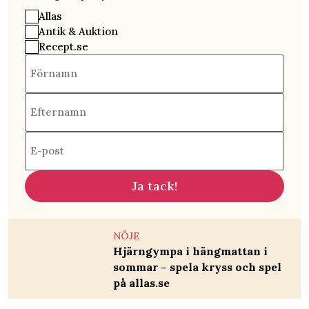
Allas
Antik & Auktion
Recept.se
Förnamn
Efternamn
E-post
Ja tack!
NÖJE
Hjärngympa i hängmattan i
sommar – spela kryss och spel
på allas.se