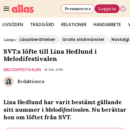
Prenumerera
Logga in
LIVSÖDEN
TRÄDGÅRD
RELATIONER
HANDARBETE
Läsarberättelser
Gratis stickmönster
Nostalgi
Lästips:
SVT:s löfte till Lina Hedlund i
Melodifestivalen
MELODIFESTIVALEN
16 feb, 2019
Redaktionen
Lina Hedlund har varit bestämt gällande
sitt nummer i
Melodifestivalen
. Nu berättar
hon om löftet från SVT.