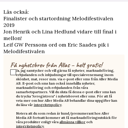
Läs också:
Finalister och startordning Melodifestivalen
2019
Jon Henrik och Lina Hedlund vidare till final i
mellon!
Leif GW Perssons ord om Eric Saades pik i
Melodifestivalen
Få nyhetsbrev från Allas – helt gratis!
Ja, jag samtycker och vill gärna få nyheter, marknadsföring,
erbjudanden och inbjudningar till specialevenemang inom
skönhet, mat, resor mm. via e-post eller sms från Aller Media
AB. E-post och sms kan också innehålla nyheter,
marknadsföring och erbjudanden från våra
samarbetspartners. Vill du sluta få dessa e-post eller sms kan
du trycka "Avregistrera" i nyhetsbrevet eller sms. För att få
veta mer om hur Aller Media AB behandlar dina uppgifter kan
du läsa vår
integritetspolicy
.
Notera att du som redan är kund/prenumerant hos Aller
Media AB fortsatt kommer att få marknadsföringsutskick för
våra produkter enligt våra
allmänna villkor
och
integritetspolicy
.