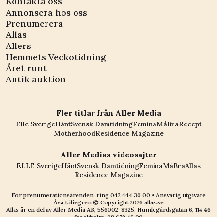
Kontakta oss
Annonsera hos oss
Prenumerera
Allas
Allers
Hemmets Veckotidning
Året runt
Antik auktion
Fler titlar från Aller Media
Elle Sverige
Hänt
Svensk Damtidning
Femina
MåBra
Recept
Motherhood
Residence Magazine
Aller Medias videosajter
ELLE Sverige
Hänt
Svensk Damtidning
Femina
MåBra
Allas
Residence Magazine
För prenumerationsärenden, ring
042 444 30 00
• Ansvarig utgivare
Åsa Liliegren © Copyright
2026
allas.se
Allas är en del av
Aller Media AB, 556002-8325
. Humlegårdsgatan 6, 114 46
Stockholm.
08 679 46 00