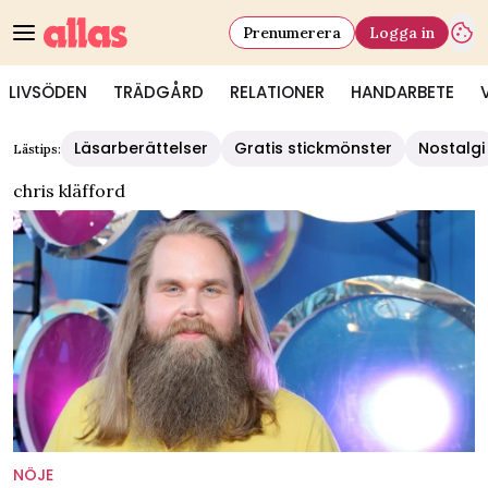
Prenumerera
Logga in
LIVSÖDEN
TRÄDGÅRD
RELATIONER
HANDARBETE
Läsarberättelser
Gratis stickmönster
Nostalgi
Lästips:
chris kläfford
NÖJE