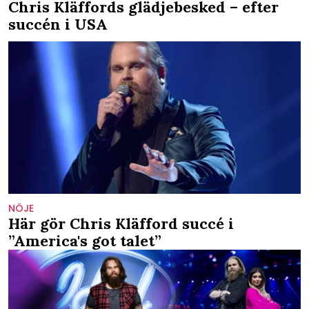
Chris Kläffords glädjebesked – efter
succén i USA
NÖJE
Här gör Chris Kläfford succé i
”America's got talet”