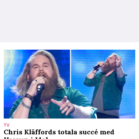
TV
Chris Kläffords totala succé med