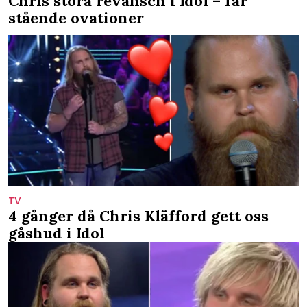
Chris stora revansch i Idol – får
stående ovationer
TV
4 gånger då Chris Kläfford gett oss
gåshud i Idol