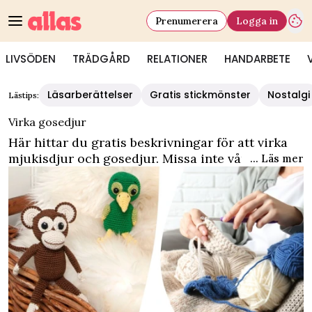
Prenumerera
Logga in
LIVSÖDEN
TRÄDGÅRD
RELATIONER
HANDARBETE
Läsarberättelser
Gratis stickmönster
Nostalgi
Lästips:
Virka gosedjur
Här hittar du gratis beskrivningar för att virka
mjukisdjur och gosedjur. Missa inte våra enkla
... Läs mer
virkmönster.