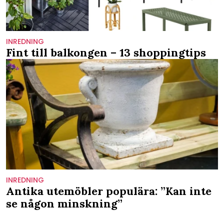
INREDNING
Fint till balkongen – 13 shoppingtips
INREDNING
Antika utemöbler populära: ”Kan inte
se någon minskning”