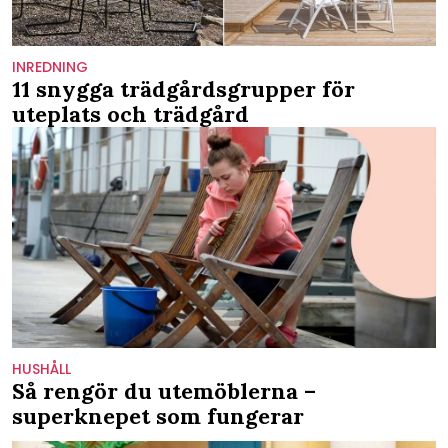
INREDNING
11 snygga trädgårdsgrupper för
uteplats och trädgård
HUSHÅLL
Så rengör du utemöblerna –
superknepet som fungerar