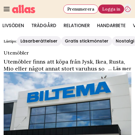
Prenumerera
Logga in
LIVSÖDEN
TRÄDGÅRD
RELATIONER
HANDARBETE
Läsarberättelser
Gratis stickmönster
Nostalgi
Lästips:
Utemöbler
Utemöbler finns att köpa från Jysk, Ikea, Rusta,
Mio eller något annat stort varuhus som säljer
... Läs mer
möbler till din trädgård eller balkong. Det finns
nästan lika många varianter som det finns
trädgårdar och det finns en uppsjö av tillbehör
till dina utemöbler. Har du till exempel
utemöbler med dynor kan det vara en bra idé att
ha någon form av överdrag.På vår
kategorisida
för trädgård
hittar du ännu fler trädgårdstips.