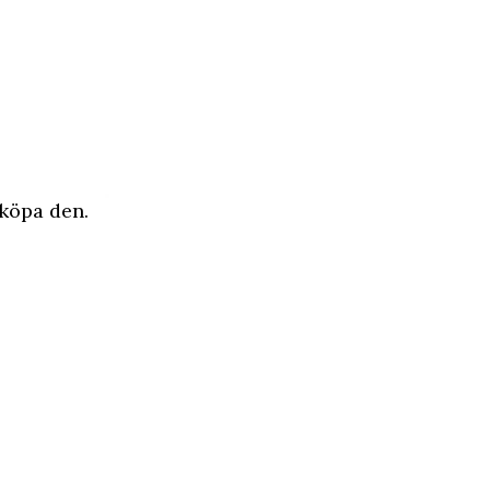
köpa den
.