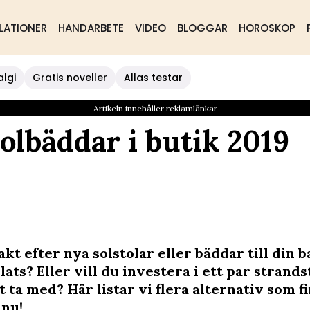
LATIONER
HANDARBETE
VIDEO
BLOGGAR
HOROSKOP
algi
Gratis noveller
Allas testar
Artikeln innehåller reklamlänkar
solbäddar i butik 2019
akt efter nya solstolar eller bäddar till din 
lats? Eller vill du investera i ett par strand
tt ta med? Här listar vi flera alternativ som fi
 nu!