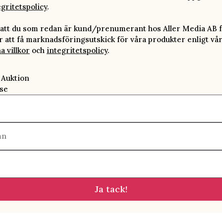
egritetspolicy
.
att du som redan är kund/prenumerant hos Aller Media AB f
att få marknadsföringsutskick för våra produkter enligt vå
a villkor
och
integritetspolicy
.
 Auktion
se
mn
Ja tack!