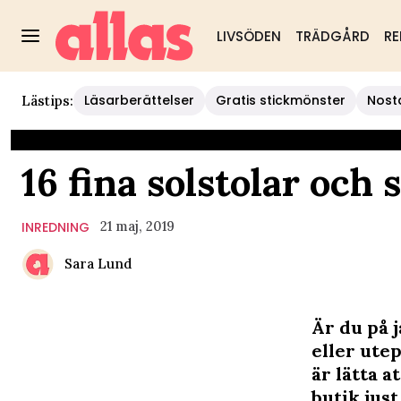
LIVSÖDEN
TRÄDGÅRD
RE
Läsarberättelser
Gratis stickmönster
Nost
Lästips:
16 fina solstolar och 
21 maj, 2019
INREDNING
Sara Lund
Är du på j
eller utep
är lätta a
butik just