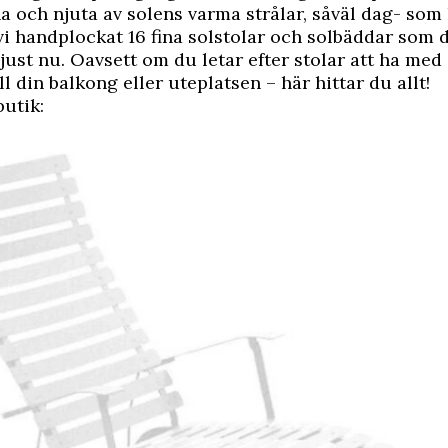
 och njuta av solens varma strålar, såväl dag- som k
i handplockat 16 fina solstolar och solbäddar som d
just nu. Oavsett om du letar efter stolar att ha med d
ll din balkong eller uteplatsen – här hittar du allt!
butik: