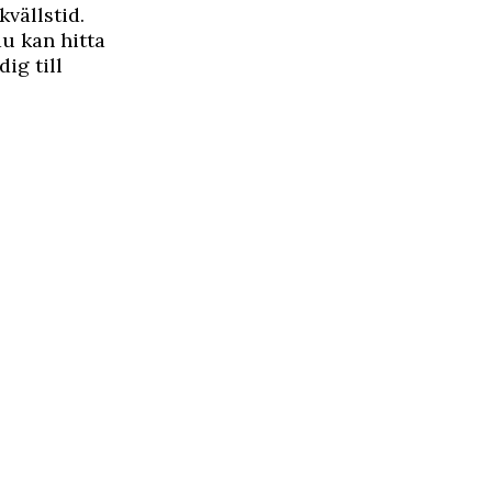
vällstid.
u kan hitta
ig till