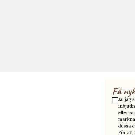
Få nyh
Ja, jag
inbjudn
eller s
marknad
dessa e
För att