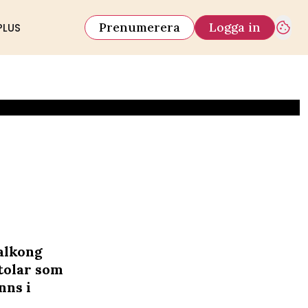
Prenumerera
Logga in
PLUS
balkong
stolar som
nns i