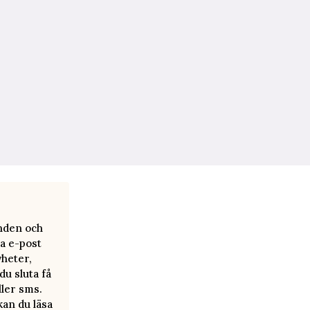
anden och
a e-post
yheter,
u sluta få
ller sms.
kan du läsa