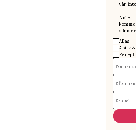
vår
int
Notera 
kommer 
allmänn
Allas
Antik &
Recept.
Förnamn
Efterna
E-post