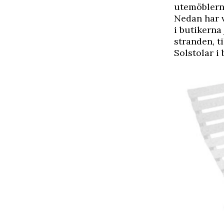
utemöblerna
Nedan har v
i butikerna 
stranden, ti
Solstolar i 