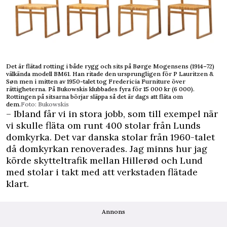
Det är flätad rotting i både rygg och sits på Børge Mogensens (1914–72)
välkända modell BM61. Han ritade den ursprungligen för P Lauritzen &
Søn men i mitten av 1950-talet tog Fredericia Furniture över
rättigheterna. På Bukowskis klubbades fyra för 15 000 kr (6 000).
Rottingen på sitsarna börjar släppa så det är dags att fläta om
dem.
Foto: Bukowskis
– Ibland får vi in stora jobb, som till exempel när
vi skulle fläta om runt 400 stolar från Lunds
domkyrka. Det var danska stolar från 1960-talet
då domkyrkan renoverades. Jag minns hur jag
körde skytteltrafik mellan Hillerød och Lund
med stolar i takt med att verkstaden flätade
klart.
Annons