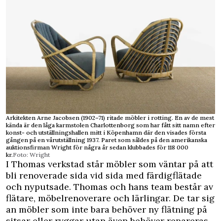
Arkitekten Arne Jacobsen (1902–71) ritade möbler i rotting. En av de mest
kända är den låga karmstolen Charlottenborg som har fått sitt namn efter
konst- och utställningshallen mitt i Köpenhamn där den visades första
gången på en vårutställning 1937. Paret som såldes på den amerikanska
auktionsfirman Wright för några år sedan klubbades för 118 000
kr.
Foto: Wright
I Thomas verkstad står möbler som väntar på att
bli renoverade sida vid sida med färdigflätade
och nyputsade. Thomas och hans team består av
flätare, möbelrenoverare och lärlingar. De tar sig
an möbler som inte bara behöver ny flätning på
sitsar eller ryggar utan även behöver repareras.