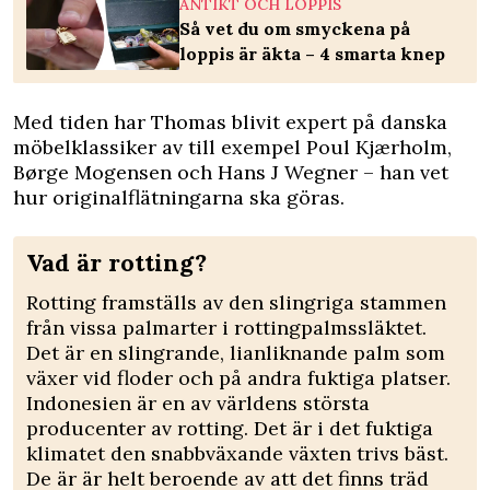
ANTIKT OCH LOPPIS
Så vet du om smyckena på
loppis är äkta – 4 smarta knep
Med tiden har Thomas blivit expert på danska
möbelklassiker av till exempel Poul Kjærholm,
Børge Mogensen och Hans J Wegner – han vet
hur originalflätningarna ska göras.
Vad är rotting?
Rotting framställs av den slingriga stammen
från vissa palmarter i rottingpalmssläktet.
Det är en slingrande, lianliknande palm som
växer vid floder och på andra fuktiga platser.
Indonesien är en av världens största
producenter av rotting. Det är i det fuktiga
klimatet den snabbväxande växten trivs bäst.
De är är helt beroende av att det finns träd