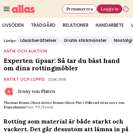
Prenumerera
Logga in
LIVSÖDEN
TRÄDGÅRD
RELATIONER
HANDARBETE
Läsarberättelser
Gratis stickmönster
Nostalgi
Lästips:
ANTIK OCH AUKTION
Experten tipsar: Så tar du bäst hand
om dina rottingmöbler
ANTIKT OCH LOPPIS
22 jul, 2025
Jenny von Platen
Thomas Bruun Olsen driver Bruun Olsen Flet i Hillerød strax norr om
Köpenhamn
Foto: TT/Pexels
Rotting som material är både starkt och
vackert. Det går dessutom att lämna in på