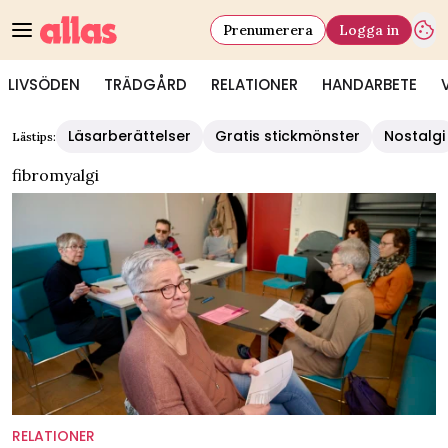
Prenumerera
Logga in
LIVSÖDEN
TRÄDGÅRD
RELATIONER
HANDARBETE
Läsarberättelser
Gratis stickmönster
Nostalgi
Lästips:
fibromyalgi
RELATIONER