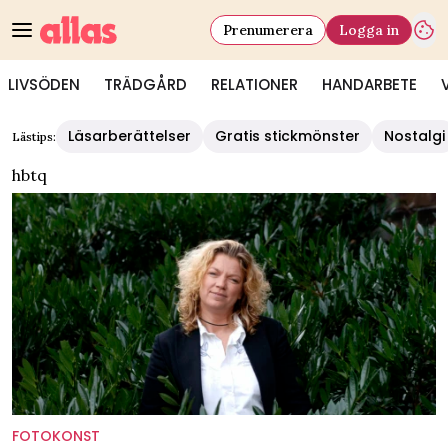
Prenumerera
Logga in
LIVSÖDEN
TRÄDGÅRD
RELATIONER
HANDARBETE
Läsarberättelser
Gratis stickmönster
Nostalgi
Lästips:
hbtq
FOTOKONST