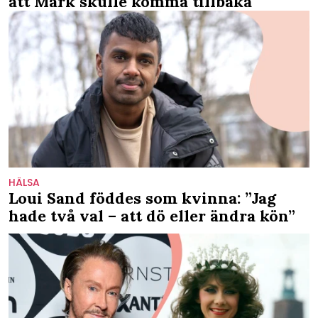
att Mark skulle komma tillbaka
HÄLSA
Loui Sand föddes som kvinna: ”Jag
hade två val – att dö eller ändra kön”