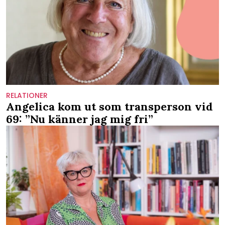
RELATIONER
Angelica kom ut som transperson vid
69: ”Nu känner jag mig fri”