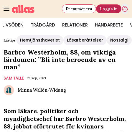
Prenumerera
Logga in
LIVSÖDEN
TRÄDGÅRD
RELATIONER
HANDARBETE
Hemtjänsthaveriet
Läsarberättelser
Nostalgi
Lästips:
Barbro Westerholm, 88, om viktiga
lärdomen: ”Bli inte beroende av en
man”
SAMHÄLLE
21 sep, 2021
Minna Wallén-Widung
Som läkare, politiker och
myndighetschef har Barbro Westerholm,
88, jobbat oförtrutet för kvinnors