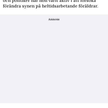
och politiker har hon varit aktiv i att försöka
förändra synen på heltidsarbetande föräldrar.
Annons