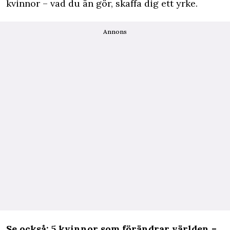
kvinnor – vad du än gör, skaffa dig ett yrke.
Annons
Se också:
5 kvinnor som förändrar världen –