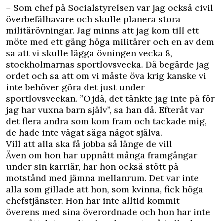
– Som chef på Socialstyrelsen var jag också civil
överbefälhavare och skulle planera stora
militärövningar. Jag minns att jag kom till ett
möte med ett gäng höga militärer och en av dem
sa att vi skulle lägga övningen vecka 8,
stockholmarnas sportlovsvecka. Då begärde jag
ordet och sa att om vi måste öva krig kanske vi
inte behöver göra det just under
sportlovsveckan. ”Ojdå, det tänkte jag inte på för
jag har vuxna barn själv”, sa han då. Efteråt var
det flera andra som kom fram och tackade mig,
de hade inte vågat säga något själva.
Vill att alla ska få jobba så länge de vill
Även om hon har uppnått många framgångar
under sin karriär, har hon också stött på
motstånd med jämna mellanrum. Det var inte
alla som gillade att hon, som kvinna, fick höga
chefstjänster. Hon har inte alltid kommit
överens med sina överordnade och hon har inte