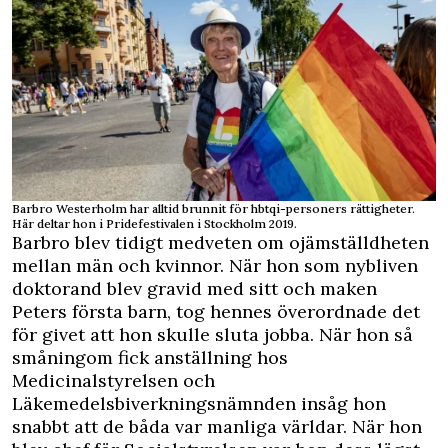
Barbro Westerholm har alltid brunnit för hbtqi-personers rättigheter.
Här deltar hon i Pridefestivalen i Stockholm 2019.
Barbro blev tidigt medveten om ojämställdheten
mellan män och kvinnor. När hon som nybliven
doktorand blev gravid med sitt och maken
Peters första barn, tog hennes överordnade det
för givet att hon skulle sluta jobba. När hon så
småningom fick anställning hos
Medicinalstyrelsen och
Läkemedelsbiverkningsnämnden insåg hon
snabbt att de båda var manliga världar. När hon