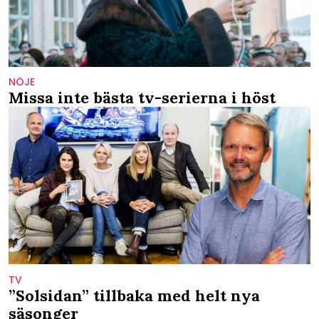
NÖJE
Missa inte bästa tv-serierna i höst
TV
”Solsidan” tillbaka med helt nya
säsonger