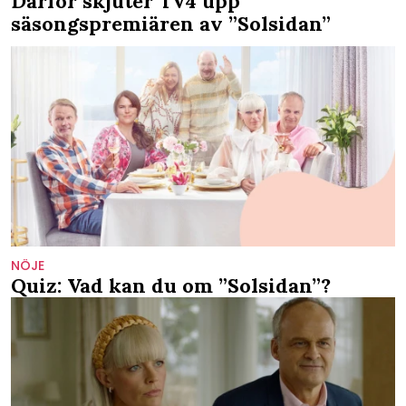
Därför skjuter TV4 upp
säsongspremiären av ”Solsidan”
NÖJE
Quiz: Vad kan du om ”Solsidan”?