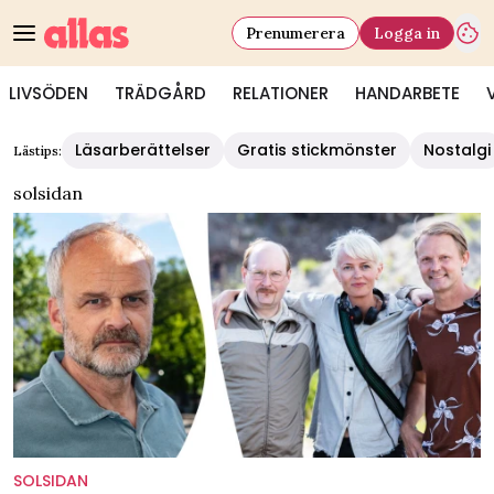
Prenumerera
Logga in
LIVSÖDEN
TRÄDGÅRD
RELATIONER
HANDARBETE
Läsarberättelser
Gratis stickmönster
Nostalgi
Lästips:
solsidan
SOLSIDAN