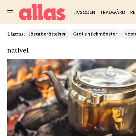
LIVSÖDEN
TRÄDGÅRD
RE
Läsarberättelser
Gratis stickmönster
Nost
Lästips:
native1