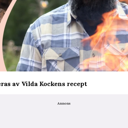
eras av Vilda Kockens recept
Annons